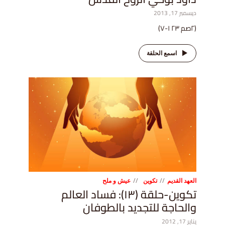
ديسمبر 17, 2013
(٢صم ٢٣ ١-٧)
اسمع الحلقة
العهد القديم
تكوين
عيش و ملح
تكوين-حلقة (١٣): فساد العالم
والحاجة للتجديد بالطوفان
يناير 17, 2012