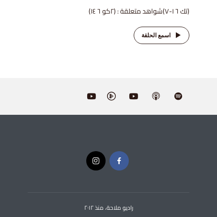
(تك ٦ ١-٧)شواهد متعلقة : (٢كو ٦ ١٤)
اسمع الحلقة
راديو ملاحة، منذ ٢٠١٢