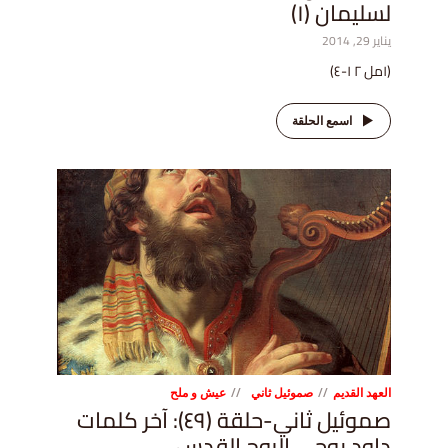
لسليمان (١)
يناير 29, 2014
(١مل ٢ ١-٤)
اسمع الحلقة
العهد القديم
صموئيل ثاني
عيش و ملح
صموئيل ثاني-حلقة (٤٩): آخر كلمات
داود بوحي الروح القدس