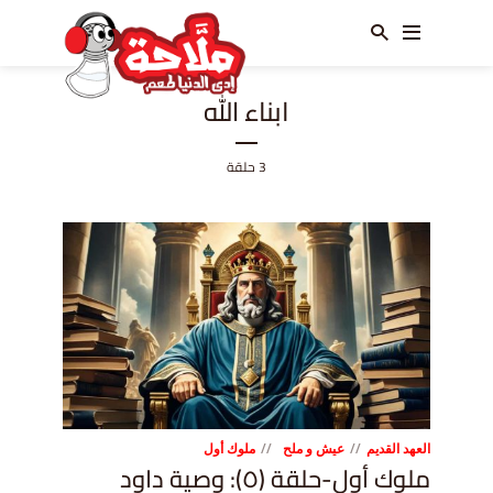
ابناء الله
3 حلقة
العهد القديم
عيش و ملح
ملوك أول
ملوك أول-حلقة (٥): وصية داود