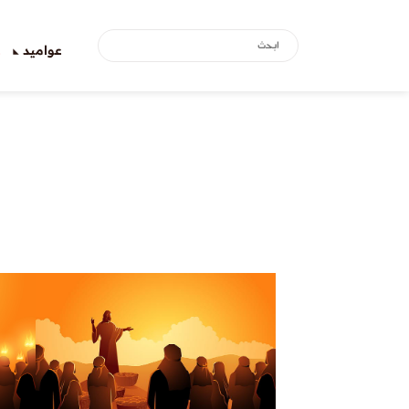
عواميد
ع