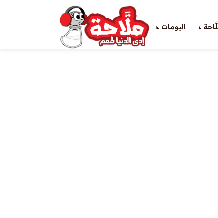
َاحة
البومات