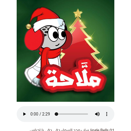
01 Jingle Bells ساب مجد السما- دقي دقي يا اجراس