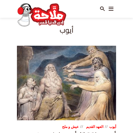
أيوب
أيوب
العهد القديم
عيش و ملح