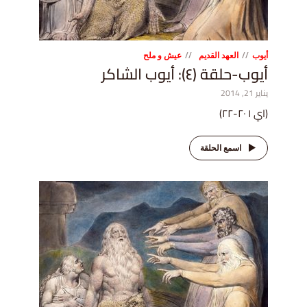
أيوب
العهد القديم
عيش و ملح
أيوب-حلقة (٤): أيوب الشاكر
يناير 21, 2014
(اي ١ ٢٠-٢٢)
اسمع الحلقة