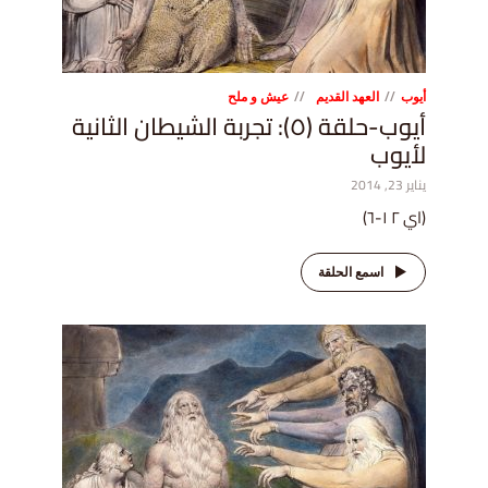
أيوب
العهد القديم
عيش و ملح
أيوب-حلقة (٥): تجربة الشيطان الثانية
لأيوب
يناير 23, 2014
(اي ٢ ١-٦)
اسمع الحلقة