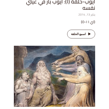
أيوب-حلقة (١): أيوب بار في عيني
نفسه
يناير 13, 2014
(اي ١ ١-٥)
اسمع الحلقة