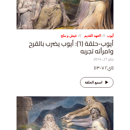
أيوب
العهد القديم
عيش و ملح
أيوب-حلقة (٦): أيوب يضرب بالقرح
وامرأته تجربه
يناير 27, 2014
(اي٢ ٧-١٣)
اسمع الحلقة