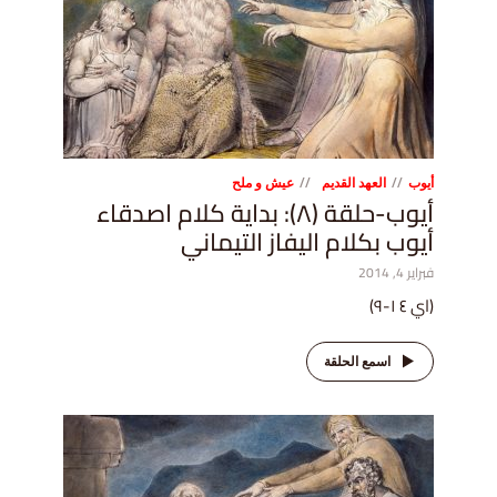
أيوب
العهد القديم
عيش و ملح
أيوب-حلقة (٨): بداية كلام اصدقاء
أيوب بكلام اليفاز التيماني
فبراير 4, 2014
(اي ٤ ١-٩)
اسمع الحلقة