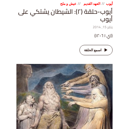
أيوب
العهد القديم
عيش و ملح
أيوب-حلقة (٢): الشيطان يشتكي على
أيوب
يناير 15, 2014
(اي ١ ٦-١٢)
اسمع الحلقة