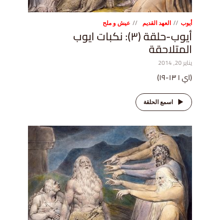
أيوب
العهد القديم
عيش و ملح
أيوب-حلقة (٣): نكبات ايوب
المتلاحقة
يناير 20, 2014
(اي ١ ١٣-١٩)
اسمع الحلقة