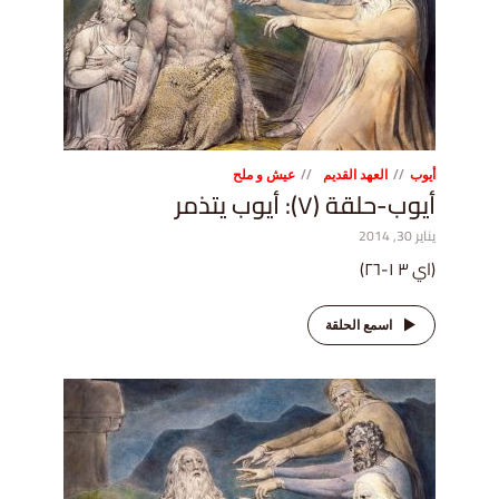
أيوب
العهد القديم
عيش و ملح
أيوب-حلقة (٧): أيوب يتذمر
يناير 30, 2014
(اي ٣ ١-٢٦)
اسمع الحلقة