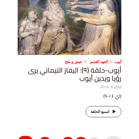
أيوب
العهد القديم
عيش و ملح
أيوب-حلقة (٩): اليفاز التيماني يرى
رؤيا ويدين أيوب
فبراير 6, 2014
(اي ٤ ١-٩)
اسمع الحلقة