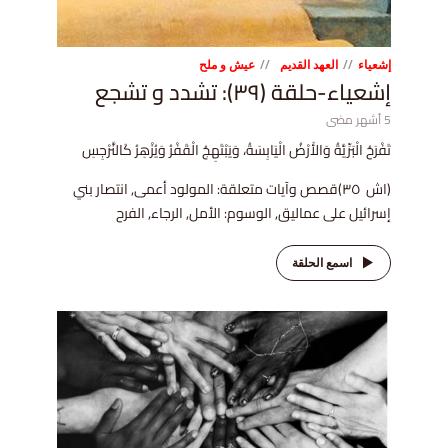
إشعياء
العهد القديم
عيش و ملح
إشعياء-حلقة (٣٩): تشدد و تشجع
5 أشهر مضى
تَفْرَحُ الْبَرِّيَّةُ وَالأَرْضُ الْيَابِسَةُ، وَيَبْتَهِجُ الْقَفْرُ وَيُزْهِرُ كَالنَّرْجِسِ
(اش ٣٥)قصص وآيات متعلقة: المولود أعمى, انتصار بني
إسرائيل على عماليق, الوسوم: الأمل, الرجاء, الفرح
اسمع الحلقة