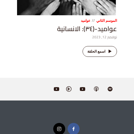
الموسم الثاني
عواميد
عواميد-(٣٤): الانسانية
نوفمبر 12, 2023
اسمع الحلقة