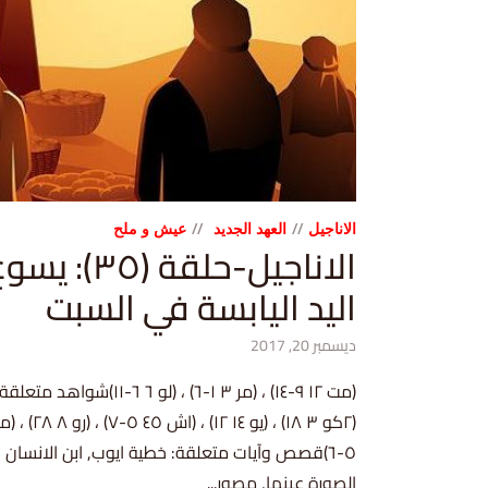
الاناجيل
العهد الجديد
عيش و ملح
الاناجيل-حل
اليد اليابسة في السبت
ديسمبر 20, 2017
٥-٦)قصص وآيات متعلقة: خطية ايوب, ابن الانسان ه
الصورة عينها, مصور...