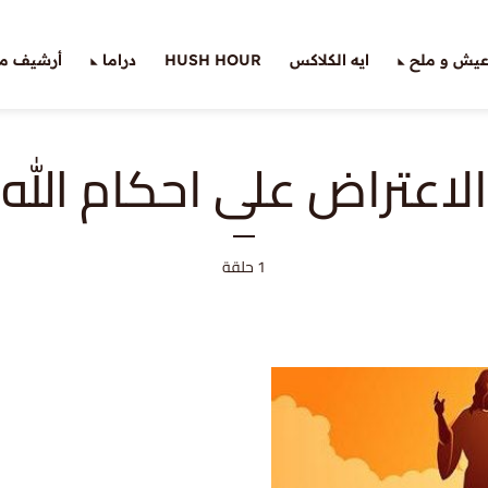
يش و ملح
ايه الكلاكس
HUSH HOUR
دراما
أرشيف ملّ
الاعتراض على احكام الله
1 حلقة