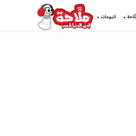
َاحة
البومات