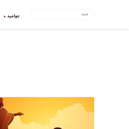
عواميد
ع