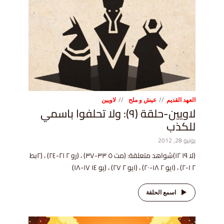
العهد القديم
عيش و ملح
لاويين
لاويين-حلقة (٩): ولا تحلفوا باسمي
للكذب
يونيو 28, 2012
(لا ١٩ ١٢)شواهد متعلقة: (مت ٥ ٣٣-٣٧) ، (رو ٢ ٢١-٢٤) ، (٢بط
٢ ١-٢) ، (١يو ٢ ١٨-٢٠) ، (١يو ٢ ٢٧) ، (يو ١٤ ١٧-١٨)
اسمع الحلقة