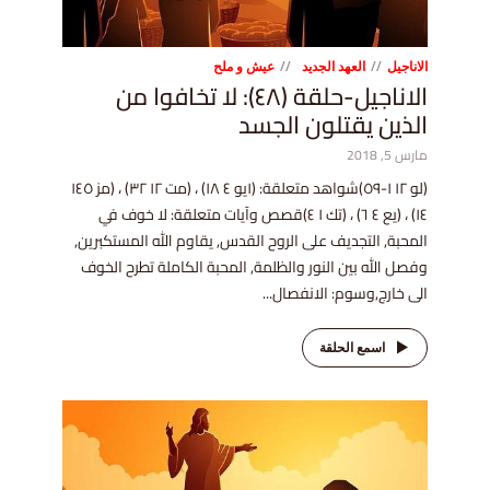
الاناجيل
العهد الجديد
عيش و ملح
الاناجيل-حلقة (٤٨): لا تخافوا من
الذين يقتلون الجسد
مارس 5, 2018
(لو ١٢ ١-٥٩)شواهد متعلقة: (١يو ٤ ١٨) ، (مت ١٢ ٣٢) ، (مز ١٤٥
١٤) ، (يع ٤ ٦) ، (تك ١ ٤)قصص وآيات متعلقة: لا خوف في
المحبة, التجديف على الروح القدس, يقاوم الله المستكبرين,
وفصل الله بين النور والظلمة, المحبة الكاملة تطرح الخوف
الى خارج,وسوم: الانفصال...
اسمع الحلقة