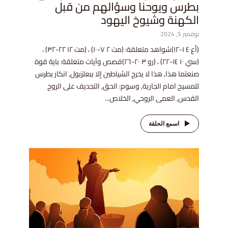
بطرس ويوحنا وسؤالهم من قبل
الكهنة وشيوخ اليهود
نوفمبر 5, 2024
(أع ٤ ١-١٢)شواهد متعلقة: (مت ٢ ٧-١٠) ، (مت ١٢ ٢٢-٣٢) ،
(سي ١٠ ١٤-٢٢) ، (رو ٣ ٢٠-٢٦)قصص وآيات متعلقة: باية قوة
صنعتما هذا, هذا لا يخرج الشياطين إلا ببعلزبول, انكار بطرس
للمسيح امام الجارية, وسوم: الحق, التجديف على الروح
القدس, العمى الروحي, الخلاص...
اسمع الحلقة