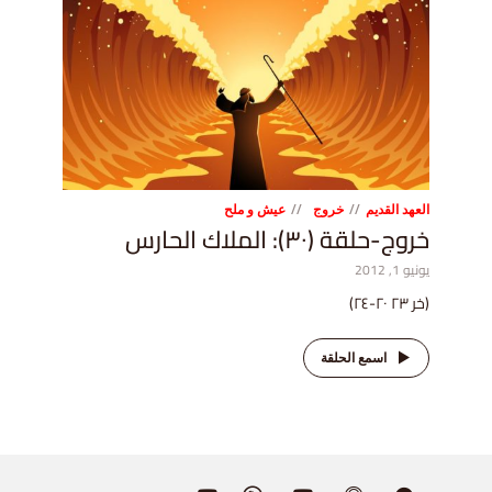
العهد القديم
خروج
عيش و ملح
خروج-حلقة (٣٠): الملاك الحارس
يونيو 1, 2012
(خر ٢٣ ٢٠-٢٤)
اسمع الحلقة