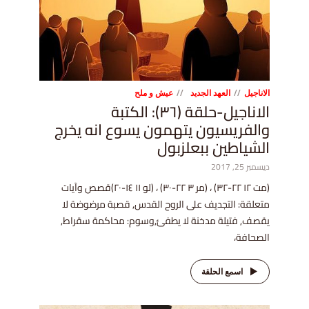
الاناجيل
العهد الجديد
عيش و ملح
الاناجيل-حلقة (٣٦): الكتبة
والفريسيون يتهمون يسوع انه يخرج
الشياطين ببعلزبول
ديسمبر 25, 2017
(مت ١٢ ٢٢-٣٢) ، (مر ٣ ٢٢-٣٠) ، (لو ١١ ١٤-٢٠)قصص وآيات
متعلقة: التجديف على الروح القدس, قصبة مرضوضة لا
يقصف, فتيلة مدخنة لا يطفئ,وسوم: محاكمة سقراط,
الصحافة،
اسمع الحلقة