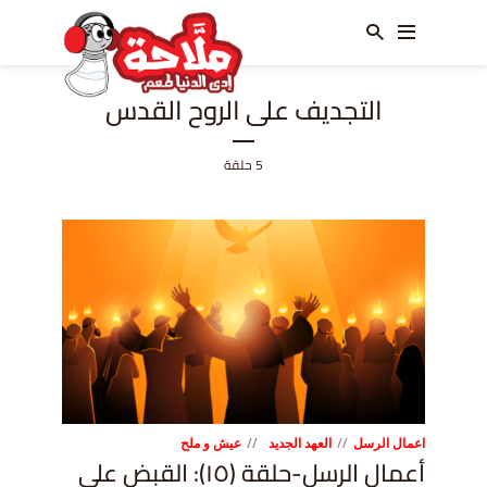
التجديف على الروح القدس
5 حلقة
اعمال الرسل
العهد الجديد
عيش و ملح
أعمال الرسل-حلقة (١٥): القبض على