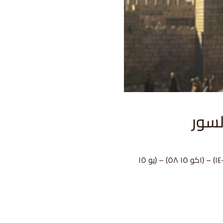
(نح ٦ ١٥-١٩)شواهد متعلقة: (مز ١ ١-٣) – (في ٣ -١٢-١٤) – (١كو ١٥ ٥٨) – (يو ١٥