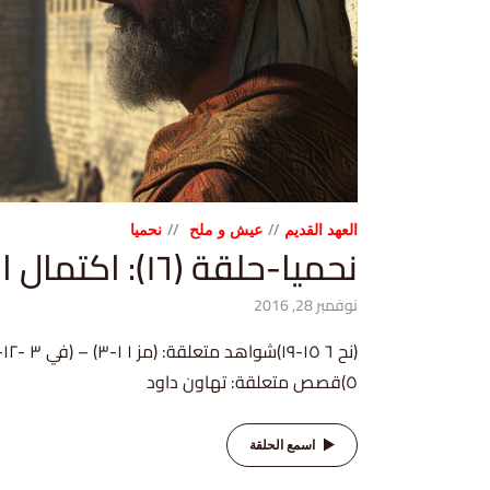
العهد القديم
عيش و ملح
نحميا
نحميا-حلقة (١٦): اكتمال السور
نوفمبر 28, 2016
٥)قصص متعلقة: تهاون داود
اسمع الحلقة