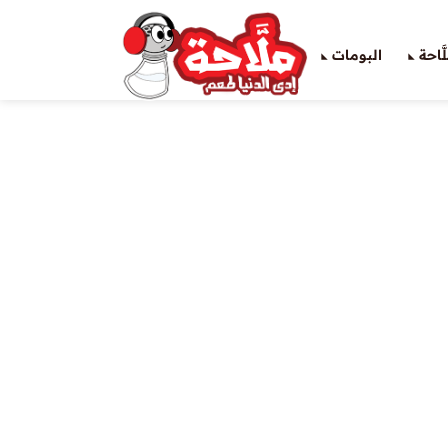
َاحة
البومات