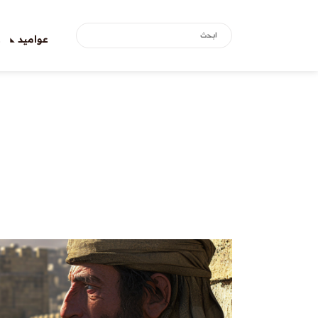
عواميد
ع