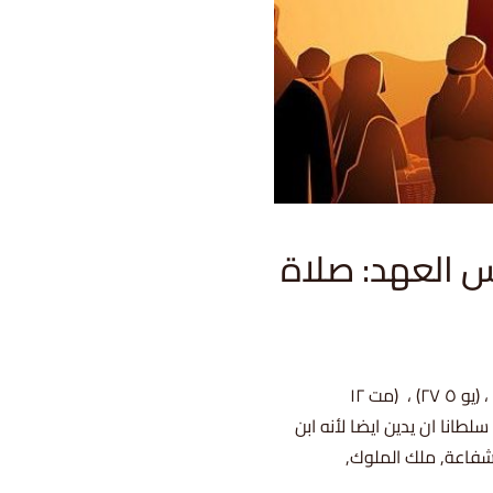
ة (١٤٨): خميس العهد: صلاة
(يو ١٧ ١-٢٦)شواهد متعلقة: (عب ٦ ١٩-٢٠) ، (يو ٥ ٢٢) ، (يو ٥ ٢٧) ، (مت ١٢
سلطانا ان يدين ايضا لأنه ابن
لشفاعة, ملك الملوك,