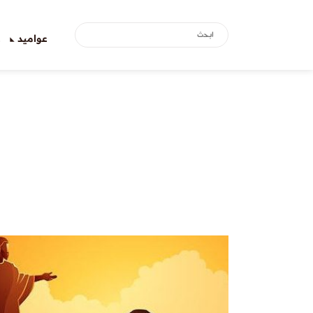
عواميد
ع