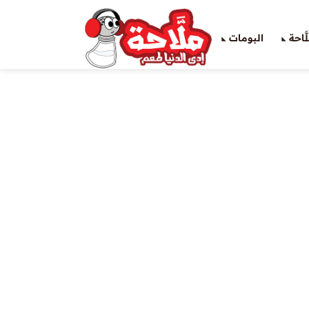
َاحة
البومات