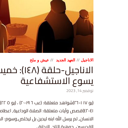
الاناجيل
العهد الجديد
عيش و ملح
الاناجيل-حلق
يسوع الاستشفاعية
نوفمبر 14, 2023
٤١-٤٢)قصص وآيات متعلقة: الصلاة الوداعية, اعطاه 
الانسان, لم يرسل الله ابنه ليدين بل ليخلص,وسوم: ا
القديسين, جوهرة التاج, الادانة...