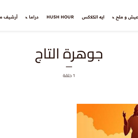
يش و ملح
ايه الكلاكس
HUSH HOUR
دراما
أرشيف ملّ
جوهرة التاج
1 حلقة