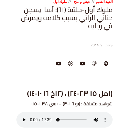
العهد القديم
عيش و ملح
ملوك أول
ملوك أول-حلقة (٦١): آسا يسجن
حناني الرائي بسبب كلامه ويمرض
في رجليه
نوفمبر 9, 2014
(١مل ١٥ ٢٣-٢٤) ، (٢اخ ١٦ ١٠-١٤)
شواهد متعلقة : (يو ٩ ١-٣) – (سي ٣٨ ١-١٥)