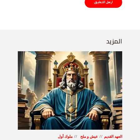
المزيد
العهد القديم
عيش و ملح
ملوك أول