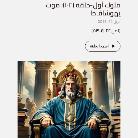
ملوك أول-حلقة (١٠٢): موت
يهوشافاط
أبريل 14, 2015
(١مل ٢٢ ٤١-٥٣)
اسمع الحلقة