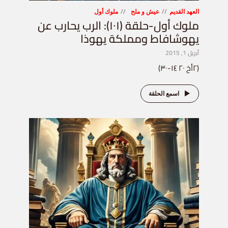
العهد القديم
عيش و ملح
ملوك أول
ملوك أول-حلقة (١٠١): الرب يحارب عن
يهوشافاط ومملكة يهوذا
أبريل 1, 2015
(٢أخ ٢٠ ١٤-٣٠)
اسمع الحلقة