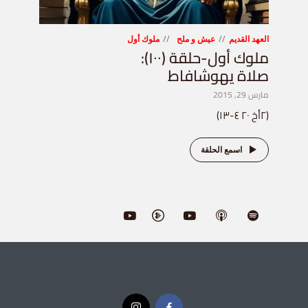
العهد القديم
عيش و ملح
ملوك أول
ملوك أول-حلقة (١٠٠):
صلاة يهوشافاط
مارس 29, 2015
(٢أخ ٢٠ ٤-١٣)
اسمع الحلقة