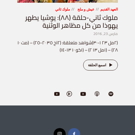
العهد القديم
عيش و ملح
ملوك ثاني
ملوك ثاني-حلقة (٨٨): يوشيا يطهر
يهوذا من كل مظاهر الوثنية
مارس 23, 2016
(٢مل ٢٣ ١-٣٠)شواهد متعلقة: (٢اخ ٣٥ ٢٠-٢٥) – (مت ١٠
٢٨) – (١مل ١٣ ٢) – (١كو ١٠ ١٣-١٤)
اسمع الحلقة