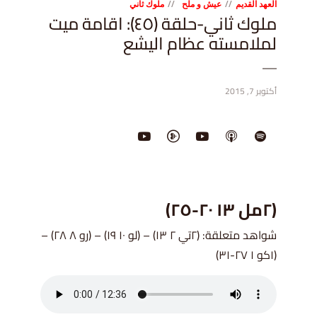
العهد القديم
عيش و ملح
ملوك ثاني
ملوك ثاني-حلقة (٤٥): اقامة ميت
لملامسته عظام اليشع
أكتوبر 7, 2015
(٢مل ١٣ ٢٠-٢٥)
شواهد متعلقة: (٢تي ٢ ١٣) – (لو ١٠ ١٩) – (رو ٨ ٢٨) –
(١كو ١ ٢٧-٣١)