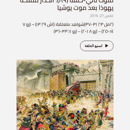
ملوك ثاني-حلقة (٨٩): انحدار مملكة
يهوذا بعد موت يوشيا
مارس 27, 2016
(٢مل ٢٣ ٣١-٣٧)شواهد متعلقة: (اش ٢٩ ١٣) – (رو ٧
١٤-٢٥) – (رو ٨ ١-٢) – (رو ١١ ٣٣-٣٦)
اسمع الحلقة