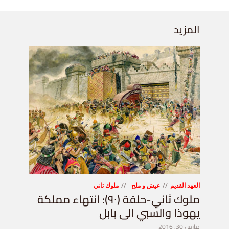
المزيد
العهد القديم
عيش و ملح
ملوك ثاني
ملوك ثاني-حلقة (٩٠): انتهاء مملكة
يهوذا والسبي الى بابل
مارس 30, 2016