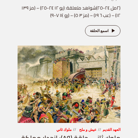
(٢مل ٢٤-٢٥)شواهد متعلقة: (يو ١٢ ٢٤-٢٥) – (مز ١٣٩
١٢) – (عب ٦ ١٩) – (مز ٣ ٥) – (رو ١٤ ٧-٩)
اسمع الحلقة
العهد القديم
عيش و ملح
ملوك ثاني