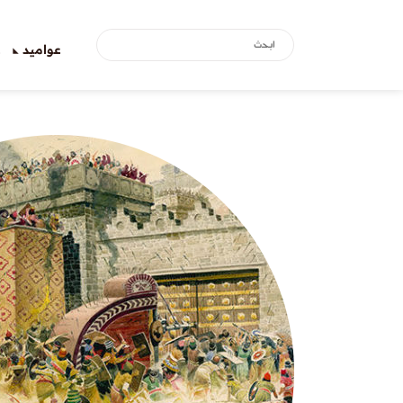
عواميد
ع