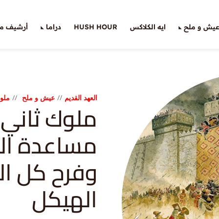
يش و ملح
ايه الكلاكس
HUSH HOUR
دراما
أرشيف ملّ
العهد القديم
عيش و ملح
ملو
مساعدة الل
وفرح كل ال
الهيكل