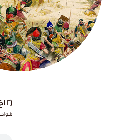
(٢اخ ٢٩ ٣٤-٣٦)
شواهد متعلقة: (اف ٢ ٨-٩