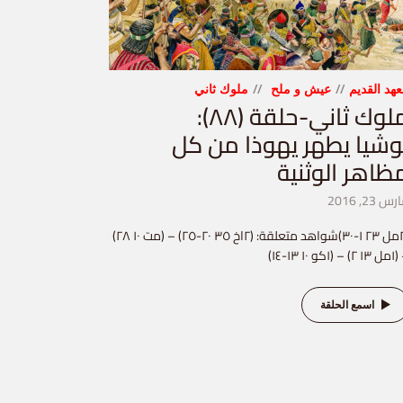
عهد القديم
عيش و ملح
ملوك ثاني
ملوك ثاني-حلقة (٨٨):
وشيا يطهر يهوذا من كل
ظاهر الوثنية
س 23, 2016
(٢مل ٢٣ ١-٣٠)شواهد متعلقة: (٢اخ ٣٥ ٢٠-٢٥) – (مت ١٠ ٢٨)
– (١كو ١٠ ١٣-١٤)
اسمع الحلقة