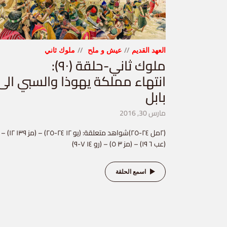
العهد القديم
عيش و ملح
ملوك ثاني
ملوك ثاني-حلقة (٩٠):
انتهاء مملكة يهوذا والسبي الى
بابل
مارس 30, 2016
(٢مل ٢٤-٢٥)شواهد متعلقة: (يو ١٢ ٢٤-٢٥) – (مز ١٣٩ ١٢) –
(عب ٦ ١٩) – (مز ٣ ٥) – (رو ١٤ ٧-٩)
اسمع الحلقة