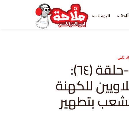
َاحة
البومات
ك ثاني
ملوك ثاني-حلقة (٦٤):
اويين للكهنة
شعب بتطهير