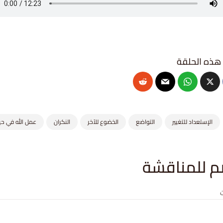
الإستعداد للتغيير
التواضع
الخضوع للآخر
النكران
عمل الله في حيا
م للمناقشة