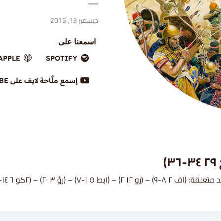
ديسمبر 13, 2015
اسمعنا على
APPLE
SPOTIFY
إسمع ملَّاحة لايف على YOUTUBE
) – (رو ١٢ ٢) – (١بط ٥ ١-٧) – (رؤ ٣ ٢٠) – (٢كو ٦ ١٤-١٨)