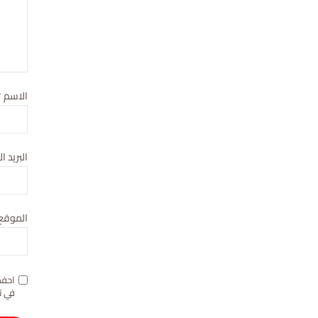
الاسم
*
البريد ا
الموقع 
احفظ
في ت