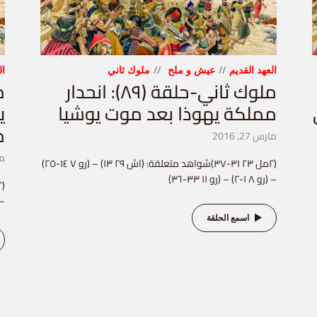
العهد القديم
عيش و ملح
ملوك ثاني
ال
ملوك ثاني-حلقة (٨٩): انحدار
مملكة يهوذا بعد موت يوشيا
ي
م
مارس 27, 2016
مار
(٢مل ٢٣ ٣١-٣٧)شواهد متعلقة: (اش ٢٩ ١٣) – (رو ٧ ١٤-٢٥)
– (رو ٨ ١-٢) – (رو ١١ ٣٣-٣٦)
– (١مل ١٣ ٢) 
اسمع الحلقة