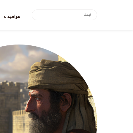
عواميد
ع