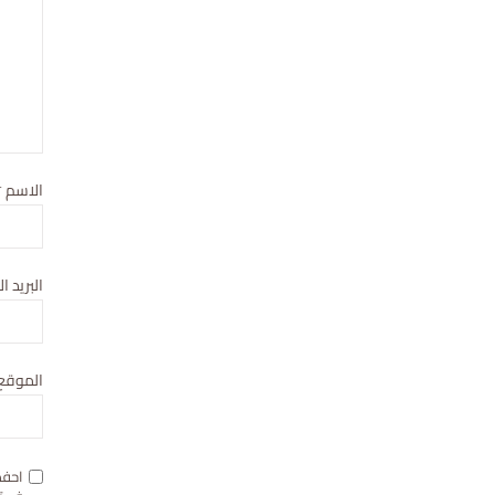
الاسم
*
البريد ا
الموقع 
احفظ