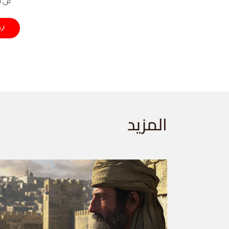
في ت
المزيد