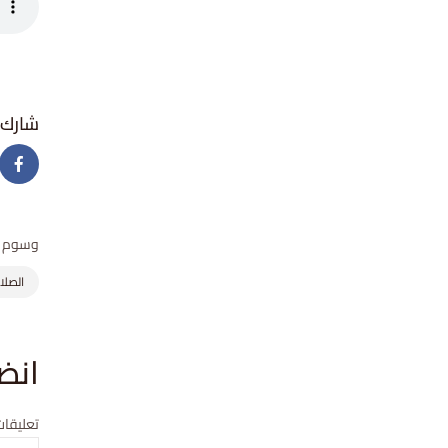
وسوم
الصلا
انض
تعليقات