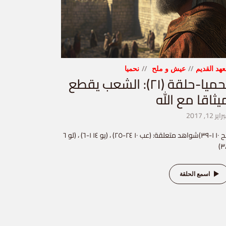
عهد القديم
عيش و ملح
نحميا
نحميا-حلقة (٢١): الشعب يقطع
يثاقا مع الله
ير 12, 2017
(نح ١٠ ١-٣٩)شواهد متعلقة: (عب ١٠ ٢٤-٢٥) ، (يو ١٤ ١-٦) ، (لو ٦
٣
اسمع الحلقة