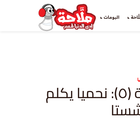
َاحة
البومات
ا
نحميا-حلقة (٥): نحميا يكلم
شستا