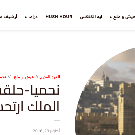
يش و ملح
ايه الكلاكس
HUSH HOUR
دراما
أرشيف ملّ
العهد القديم
عيش و ملح
نحمي
الملك ارتح
أكتوبر 23, 2016