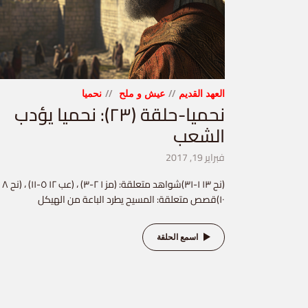
العهد القديم
عيش و ملح
نحميا
نحميا-حلقة (٢٣): نحميا يؤدب
الشعب
فبراير 19, 2017
(نح ١٣ ١-٣١)شواهد متعلقة: (مز ١ ٢-٣) ، (عب ١٢ ٥-١١) ، (نح ٨
١٠)قصص متعلقة: المسيح يطرد الباعة من الهيكل
اسمع الحلقة