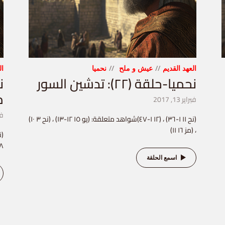
العهد القديم
عيش و ملح
نحميا
ال
نحميا-حلقة (٢٢): تدشين السور
م
فبراير 13, 2017
فبرا
(نح ١١ ١-٣٦) ، (١٢ ١-٤٧)شواهد متعلقة: (يو ١٥ ١٢-١٣) ، (نح ٣ ١٠)
، (مز ١٦ ١١)
٨)
اسمع الحلقة