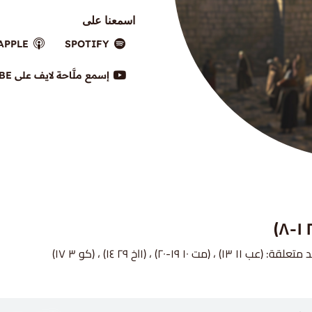
اسمعنا على
APPLE
SPOTIFY
إسمع ملَّاحة لايف على YOUTUBE
 متعلقة:
(عب ١١ ١٣) ، (مت ١٠ ١٩-٢٠) ، (١اخ ٢٩ ١٤) ، (كو ٣ ١٧)