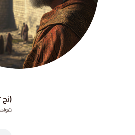
(نح ٢ ١-٨)
شواهد