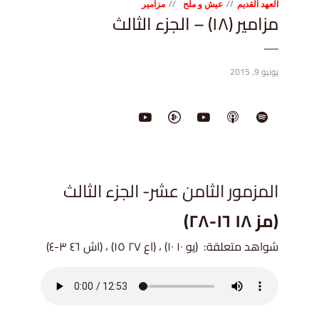
العهد القديم
عيش و ملح
مزامير
مزامير (١٨) – الجزء الثالث
يونيو 9, 2015
المزمور الثامن عشر- الجزء الثالث
(مز ١٨ ١٦-٢٨)
شواهد متعلقة: (يو ١٠ ١٠) ، (اع ٢٧ ١٥) ، (اش ٤٦ ٣-٤)