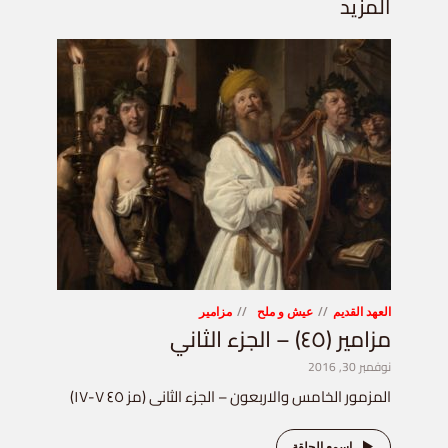
المزيد
العهد القديم
عيش و ملح
مزامير
مزامير (٤٥) – الجزء الثاني
نوفمبر 30, 2016
المزمور الخامس والاربعون – الجزء الثانى (مز ٤٥ ٧-١٧)
اسمع الحلقة