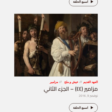
اسمع الحلقة
العهد القديم
عيش و ملح
مزامير
مزامير (٤٤) – الجزء الثاني
نوفمبر 9, 2016
اسمع الحلقة