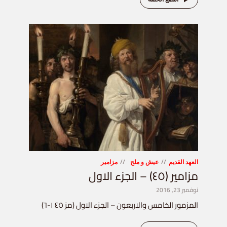
العهد القديم
عيش و ملح
مزامير
مزامير (٤٥) – الجزء الاول
نوفمبر 23, 2016
المزمور الخامس والاربعون – الجزء الاول (مز ٤٥ ١-٦)