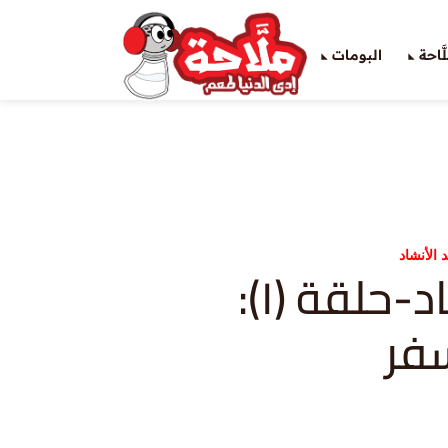
َاحة
البومات
 الأنشاد
نشيد الأنشاد-حلقة (١):
فر