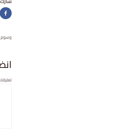
وسوم
انض
تعليقات