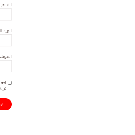
الاسم
*
البريد ا
الموقع 
احفظ
في ت