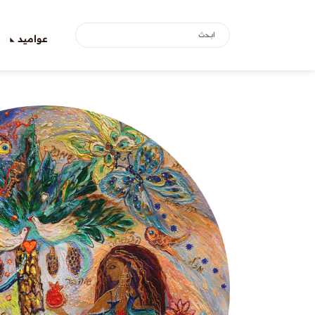
عواميد
ع