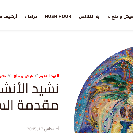
يش و ملح
ايه الكلاكس
HUSH HOUR
دراما
أرشيف ملّ
العهد القديم
عيش و ملح
نشيد
مقدمة الس
أغسطس 17, 2015