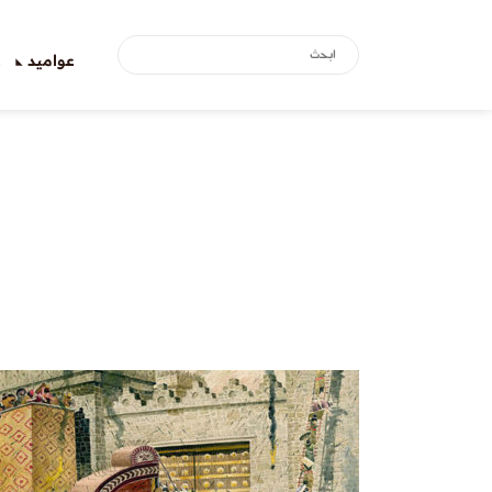
عواميد
ع