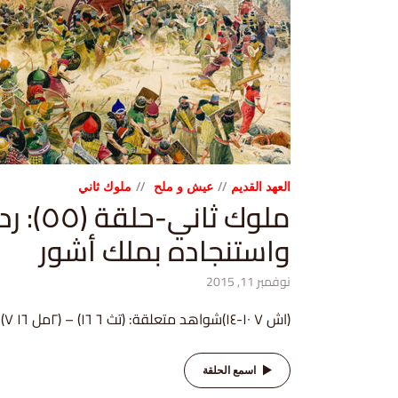
العهد القديم
عيش و ملح
ملوك ثاني
ملوك ثاني
واستنجاده بملك أشور
نوفمبر 11, 2015
(اش ٧ ١٠-١٤)شواهد متعلقة: (تث ٦ ١٦) – (٢مل ١٦ ٧)
اسمع الحلقة