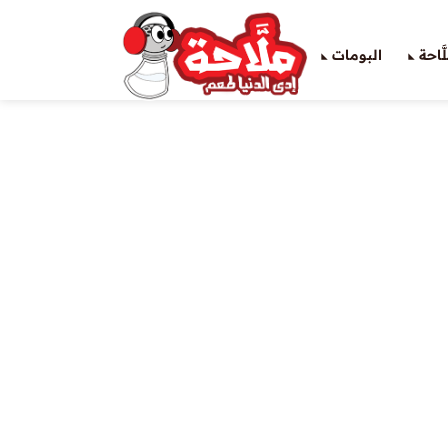
َاحة
البومات