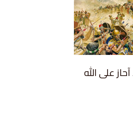
-حلقة (٥٥): رد آحاز على الله