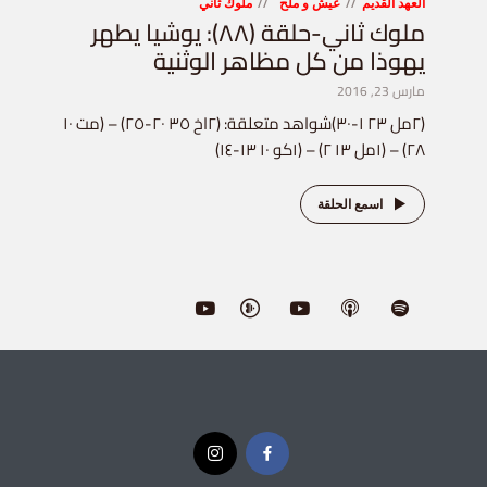
العهد القديم
عيش و ملح
ملوك ثاني
ملوك ثاني-حلقة (٨٨): يوشيا يطهر
يهوذا من كل مظاهر الوثنية
مارس 23, 2016
(٢مل ٢٣ ١-٣٠)شواهد متعلقة: (٢اخ ٣٥ ٢٠-٢٥) – (مت ١٠
٢٨) – (١مل ١٣ ٢) – (١كو ١٠ ١٣-١٤)
اسمع الحلقة