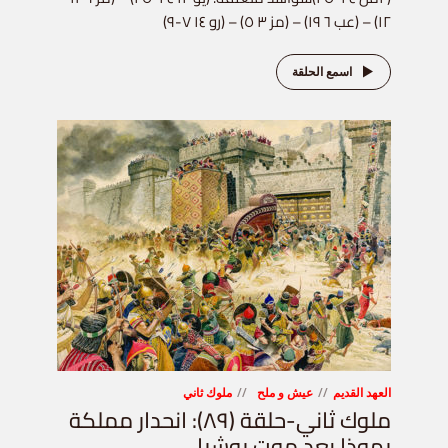
١٢) – (عب ٦ ١٩) – (مز ٣ ٥) – (رو ١٤ ٧-٩)
اسمع الحلقة
العهد القديم
عيش و ملح
ملوك ثاني
ملوك ثاني-حلقة (٨٩): انحدار مملكة
يهوذا بعد موت يوشيا