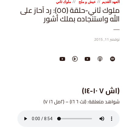
العهد القديم
عيش و ملح
ملوك ثاني
ملوك ثاني-حلقة (٥٥): رد آحاز على
الله واستنجاده بملك أشور
نوفمبر 11, 2015
(اش ٧ ١٠-١٤)
شواهد متعلقة: (تث ٦ ١٦) – (٢مل ١٦ ٧)