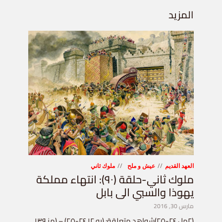
المزيد
العهد القديم
عيش و ملح
ملوك ثاني
ملوك ثاني-حلقة (٩٠): انتهاء مملكة
يهوذا والسبي الى بابل
مارس 30, 2016
(٢مل ٢٤-٢٥)شواهد متعلقة: (يو ١٢ ٢٤-٢٥) – (مز ١٣٩