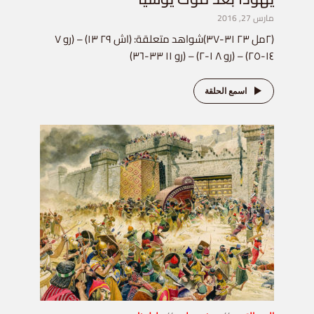
مارس 27, 2016
(٢مل ٢٣ ٣١-٣٧)شواهد متعلقة: (اش ٢٩ ١٣) – (رو ٧
١٤-٢٥) – (رو ٨ ١-٢) – (رو ١١ ٣٣-٣٦)
اسمع الحلقة