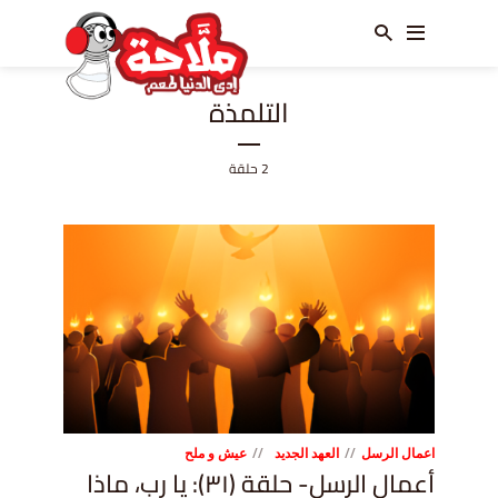
التلمذة
2 حلقة
اعمال الرسل
العهد الجديد
عيش و ملح
أعمال الرسل- حلقة (٣١): يا رب، ماذا