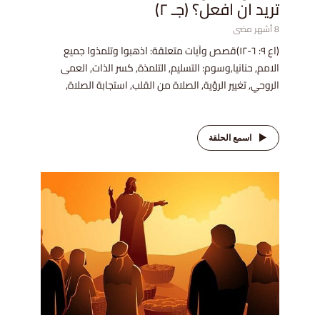
تريد ان افعل؟ (جـ ٢)
8 أشهر مضى
(اع ٩: ٦-١٢)قصص وآيات متعلقة: اذهبوا وتلمذوا جميع
الامم, حنانيا,وسوم: التسليم, التلمذة, كسر الذات, العمى
الروحي, تغيير الرؤية, الصلاة من القلب, استجابة الصلاة,
اسمع الحلقة