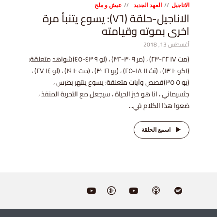
الاناجيل
العهد الجديد
عيش و ملح
الاناجيل-حلقة (٧٦): يسوع يتنبأ مرة
اخرى بموته وقيامته
أغسطس 13, 2018
(مت ١٧ ٢٢-٢٣) ، (مر ٩ ٣٠-٣٢) ، (لو ٩ ٤٣-٤٥)شواهد متعلقة:
(١كو ١٠ ١٣) ، (تث ١١ ١٨-٢٥) ، (يو ١٦ ٣٠) ، (مت ١٠ ١٩) ، (لو ١٤ ٢٧) ،
(يو ٥ ٣٥)قصص وآيات متعلقة: يسوع ينتهر بطرس ،
جثسيماني ، انا هو خبز الحياة ، سيجعل مع التجربة المنفذ ،
ضعوا هذا الكلام في...
اسمع الحلقة