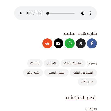
وسوم
استجابة الصلاة
التسليم
التلمذة
الصلاة من القلب
العمى الروحي
تغيير الرؤية
كسر الذات
انضم للمناقشة
تعليقات