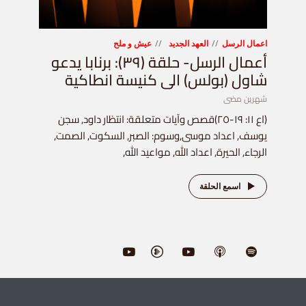
اعمال الرسل
العهد الجديد
عيش و ملح
أعمال الرسل- حلقة (٣٩): برنابا يدعو
شاول (بولس) الى كنيسة انطاكية
شهرين مضى
(اع ١١: ١٩-٢٥)قصص وآيات متعلقة: انتظار داود, سجن
يوسف, اعداد موسى,وسوم: الصبر, السكوت, الصمت,
الرجاء, الحيرة, اعداد الله, مواعيد الله,
اسمع الحلقة