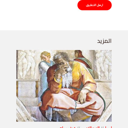
المزيد
إرميا
العهد القديم
عيش و ملح