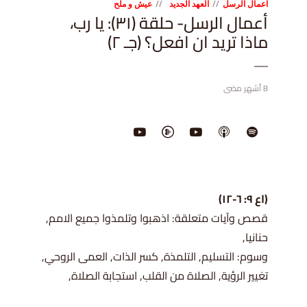
اعمال الرسل
العهد الجديد
عيش و ملح
أعمال الرسل- حلقة (٣١): يا رب،
ماذا تريد ان افعل؟ (جـ ٢)
8 أشهر مضى
(اع ٩: ٦-١٢)
قصص وآيات متعلقة: اذهبوا وتلمذوا جميع الامم,
حنانيا,
وسوم: التسليم, التلمذة, كسر الذات, العمى الروحي,
تغيير الرؤية, الصلاة من القلب, استجابة الصلاة,