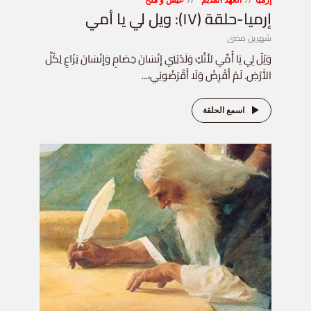
إرميا-حلقة (١٧): ويل لي يا أمي
شهرين مضى
وَيْلٌ لِي يَا أُمِّي لأَنَّكِ وَلَدْتِنِي إِنْسَانَ خِصَامٍ وَإِنْسَانَ نِزَاعٍ لِكُلِّ
الأَرْضِ. لَمْ أَقْرِضْ وَلَا أَقْرَضُونِي،...
اسمع الحلقة