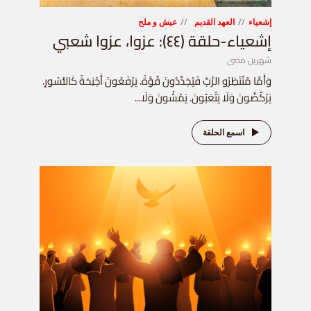
إشعياء
العهد القديم
عيش و ملح
إشعياء-حلقة (٤٤): عزوا، عزوا شعبي
شهرين مضى
وَأَمَّا مُنْتَظِرُو الرَّبِّ فَيُجَدِّدُونَ قُوَّةً. يَرْفَعُونَ أَجْنِحَةً كَالنُّسُورِ.
يَرْكُضُونَ وَلَا يَتْعَبُونَ. يَمْشُونَ وَلَا...
اسمع الحلقة