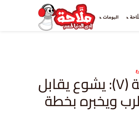
َاحة
البومات
ع
يشوع-حلقة (٧): يشوع يقابل
لرب ويخبره بخطة