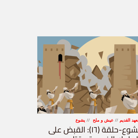
عهد القديم
عيش و ملح
يشوع
يشوع-حلقة (١٦): القبض على