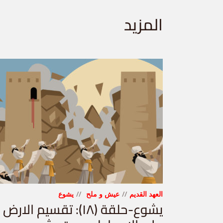
المزيد
العهد القديم
عيش و ملح
يشوع
يشوع-حلقة (١٨): تقسيم الارض