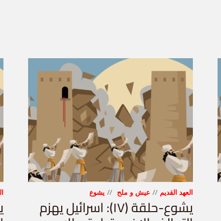
العهد القديم
عيش و ملح
يشوع
ال
يشوع-حلقة (١٧): اسرائيل يهزم