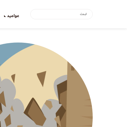
عواميد
ع