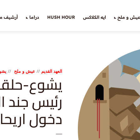
يش و ملح
ايه الكلاكس
HUSH HOUR
دراما
أرشيف ملّ
العهد القديم
عيش و ملح
يشو
رئيس جند ا
دخول اريحا