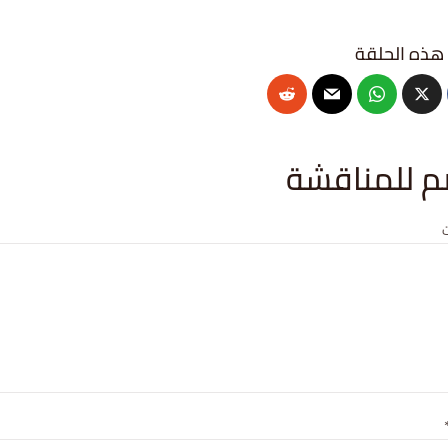
م للمناقشة