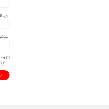
البريد ا
الموقع 
احفظ
في ت