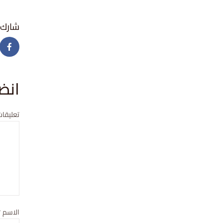
انض
تعليقات
الاسم
*