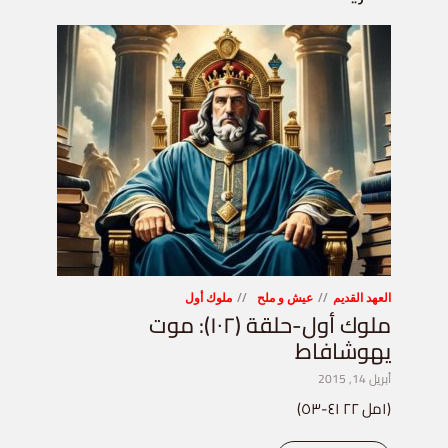
العهد القديم
عيش و ملح
ملوك أول
ملوك أول-حلقة (١٠٢): موت
يهوشافاط
أبريل 14, 2015
(١مل ٢٢ ٤١-٥٣)