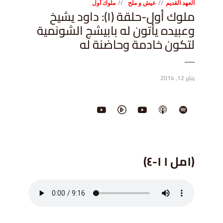
العهد القديم
عيش و ملح
ملوك أول
ملوك أول-حلقة (١): داود يشيخ
وعبيده يأتون له بابيشج الشونمية
لتكون خادمة وحاضنة له
يناير 12, 2014
(١مل ١ ١-٤)