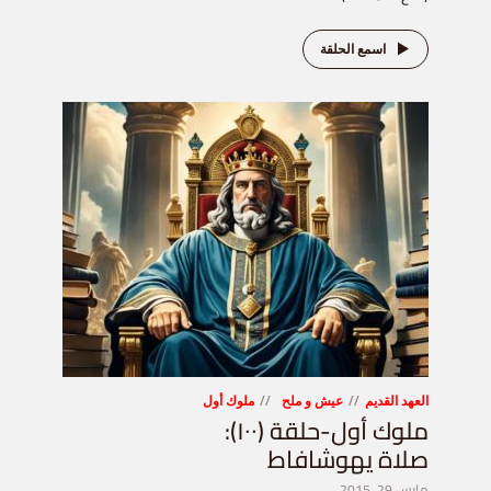
اسمع الحلقة
العهد القديم
عيش و ملح
ملوك أول
ملوك أول-حلقة (١٠٠):
صلاة يهوشافاط
مارس 29, 2015