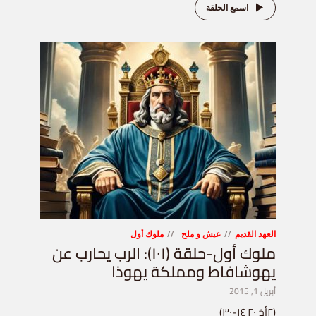
اسمع الحلقة
العهد القديم
عيش و ملح
ملوك أول
ملوك أول-حلقة (١٠١): الرب يحارب عن
يهوشافاط ومملكة يهوذا
أبريل 1, 2015
(٢أخ ٢٠ ١٤-٣٠)