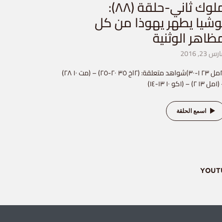
ملوك ثاني-حلقة (٨٨):
وشيا يطهر يهوذا من كل
ظاهر الوثنية
س 23, 2016
(٢مل ٢٣ ١-٣٠)شواهد متعلقة: (٢اخ ٣٥ ٢٠-٢٥) – (مت ١٠ ٢٨)
– (١كو ١٠ ١٣-١٤)
اسمع الحلقة