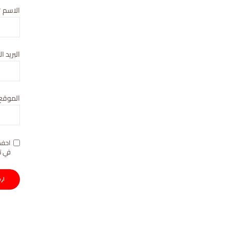
الاسم
*
البريد ا
الموقع 
احفظ
في ت