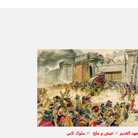
عهد القديم
عيش و ملح
ملوك ثاني