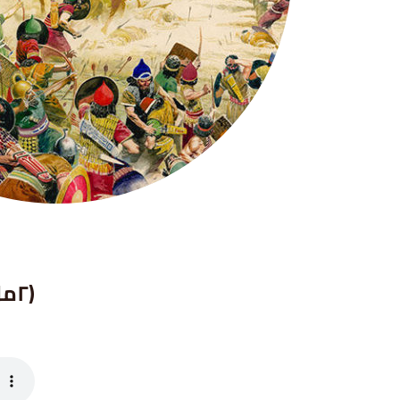
(٢مل ٤ ١-٤)