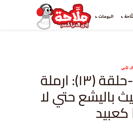
َاحة
البومات
ك ثاني
ملوك ثاني-حلقة (١٣): ارملة
ث باليشع حتي لا
 كعبيد