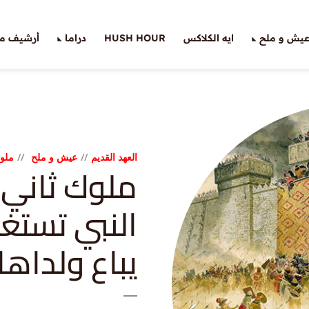
يش و ملح
ايه الكلاكس
HUSH HOUR
دراما
أرشيف ملّ
العهد القديم
عيش و ملح
ملو
النبي تستغي
يباع ولداها