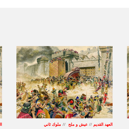
العهد القديم
عيش و ملح
ملوك ثاني
ال