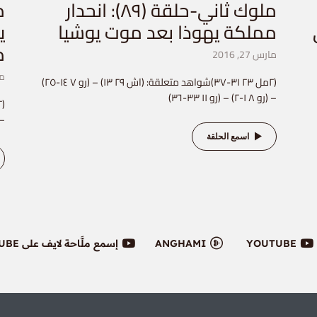
ملوك ثاني-حلقة (٨٩): انحدار
مملكة يهوذا بعد موت يوشيا
ي
م
مارس 27, 2016
مار
(٢مل ٢٣ ٣١-٣٧)شواهد متعلقة: (اش ٢٩ ١٣) – (رو ٧ ١٤-٢٥)
– (رو ٨ ١-٢) – (رو ١١ ٣٣-٣٦)
– (١مل ١٣ ٢) 
اسمع الحلقة
YOUTUBE
ANGHAMI
إسمع ملَّاحة لايف على YOUTUBE