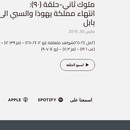
ملوك ثاني-حلقة (٩٠):
انتهاء مملكة يهوذا والسبي الى
بابل
مارس 30, 2016
(٢مل ٢٤-٢٥)شواهد متعلقة: (يو ١٢ ٢٤-٢٥) – (مز ١٣٩ ١٢) –
(عب ٦ ١٩) – (مز ٣ ٥) – (رو ١٤ ٧-٩)
اسمع الحلقة
اسمعنا على
APPLE
SPOTIFY