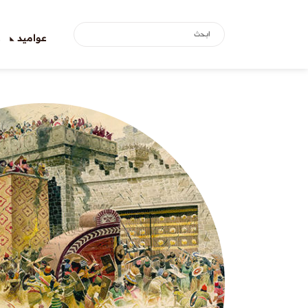
عواميد
ع