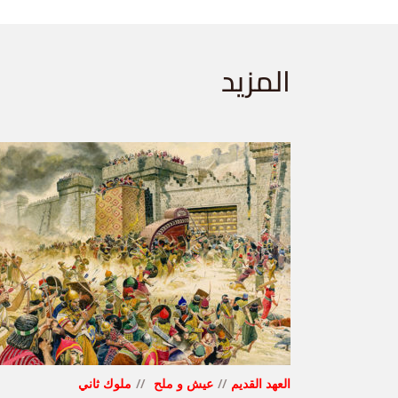
المزيد
العهد القديم
عيش و ملح
ملوك ثاني