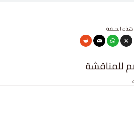
م للمناقشة