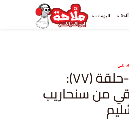
َاحة
البومات
ك ثاني
ملوك ثاني-حلقة (٧٧):
قي من سنحاريب
ليم