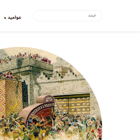
عواميد
ع