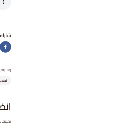
وسوم
تصديق
انض
تعليقات