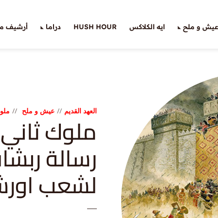
يش و ملح
ايه الكلاكس
HUSH HOUR
دراما
أرشيف ملّ
العهد القديم
عيش و ملح
ملو
رسالة ربشا
لشعب اورش