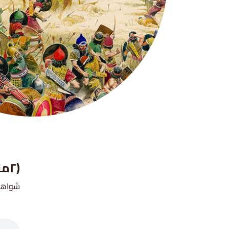
(٢مل ١٨ ١٧-٣٥)
شواهد متعلقة