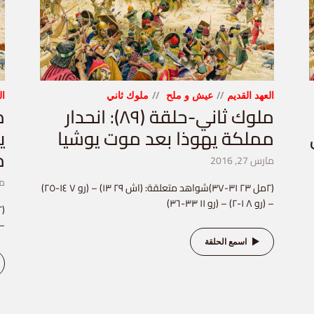
العهد القديم
عيش و ملح
ملوك ثاني
ال
ملوك ثاني-حلقة (٨٩): انحدار
مملكة يهوذا بعد موت يوشيا
ي
م
مارس 27, 2016
مار
(٢مل ٢٣ ٣١-٣٧)شواهد متعلقة: (اش ٢٩ ١٣) – (رو ٧ ١٤-٢٥)
– (رو ٨ ١-٢) – (رو ١١ ٣٣-٣٦)
– (١مل ١٣ ٢) 
اسمع الحلقة