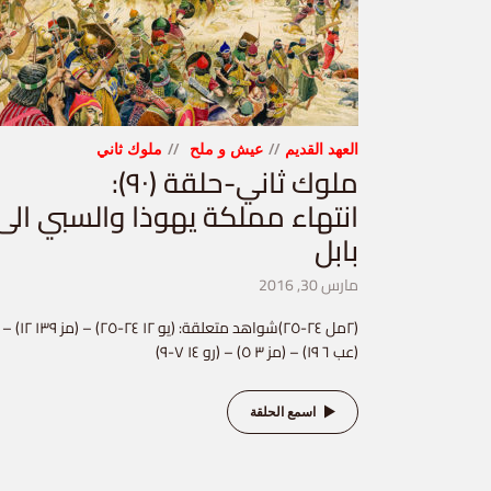
العهد القديم
عيش و ملح
ملوك ثاني
ملوك ثاني-حلقة (٩٠):
انتهاء مملكة يهوذا والسبي الى
بابل
مارس 30, 2016
(٢مل ٢٤-٢٥)شواهد متعلقة: (يو ١٢ ٢٤-٢٥) – (مز ١٣٩ ١٢) –
(عب ٦ ١٩) – (مز ٣ ٥) – (رو ١٤ ٧-٩)
اسمع الحلقة