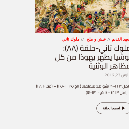
عهد القديم
عيش و ملح
ملوك ثاني
ملوك ثاني-حلقة (٨٨):
وشيا يطهر يهوذا من كل
ظاهر الوثنية
س 23, 2016
(٢مل ٢٣ ١-٣٠)شواهد متعلقة: (٢اخ ٣٥ ٢٠-٢٥) – (مت ١٠ ٢٨)
– (١كو ١٠ ١٣-١٤)
اسمع الحلقة