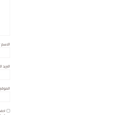
الاسم
*
البريد ا
الموقع 
احفظ