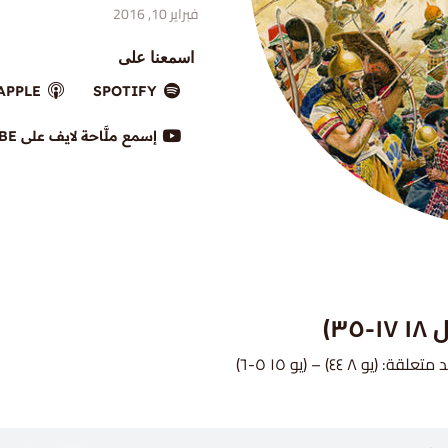
فبراير 10, 2016
اسمعنا على
APPLE
SPOTIFY
إسمع ملَّاحة لايف على YOUTUBE
: (يو ٨ ٤٤) – (يو ١٥ ٥-٦)