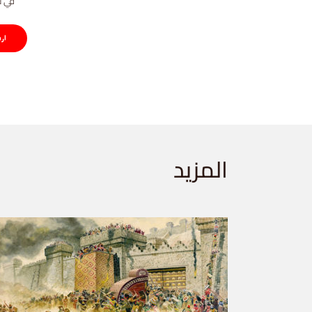
في ت
المزيد