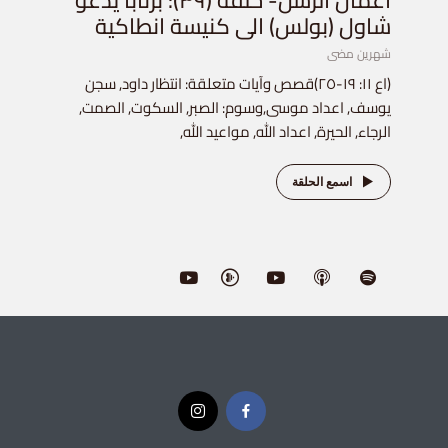
أعمال الرسل- حلقة (٣٩): برنابا يدعو
شاول (بولس) الى كنيسة انطاكية
شهرين مضى
(اع ١١: ١٩-٢٥)قصص وآيات متعلقة: انتظار داود, سجن
يوسف, اعداد موسى,وسوم: الصبر, السكوت, الصمت,
الرجاء, الحيرة, اعداد الله, مواعيد الله,
اسمع الحلقة