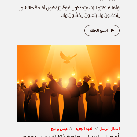
وَأَمَّا مُنْتَظِرُو الرَّبِّ فَيُجَدِّدُونَ قُوَّةً. يَرْفَعُونَ أَجْنِحَةً كَالنُّسُورِ.
يَرْكُضُونَ وَلَا يَتْعَبُونَ. يَمْشُونَ وَلَا...
اسمع الحلقة
اعمال الرسل
العهد الجديد
عيش و ملح