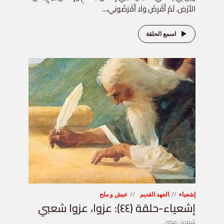
الأَرْضِ. لَمْ أَقْرِضْ وَلَا أَقْرَضُونِي،...
اسمع الحلقة
إشعياء
العهد القديم
عيش و ملح
إشعياء-حلقة (٤٤): عزوا، عزوا شعبي
شهرين مضى