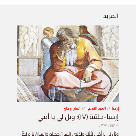
المزيد
إرميا
العهد القديم
عيش و ملح
إرميا-حلقة (١٧): ويل لي يا أمي
شهرين مضى
وَيْلٌ لِي يَا أُمِّي لأَنَّكِ وَلَدْتِنِي إِنْسَانَ خِصَامٍ وَإِنْسَانَ نِزَاعٍ لِكُلِّ