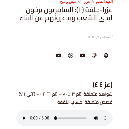
العهد القديم
عزرا
عيش و ملح
عزرا-حلقة (١٠): السامريون يرخون
ايدي الشعب ويذعرونهم عن البناء
أغسطس 1, 2016
(عز ٤ ٤)
شواهد متعلقة: (ام ٣ ٥-٧)
– (ام ٢٦ ١٢) – (٢تي ١ ٧)
قصص متعلقة: حساب النفقة