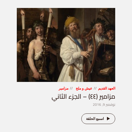
العهد القديم
عيش و ملح
مزامير
مزامير (٤٤) – الجزء الثاني
نوفمبر 9, 2016
اسمع الحلقة