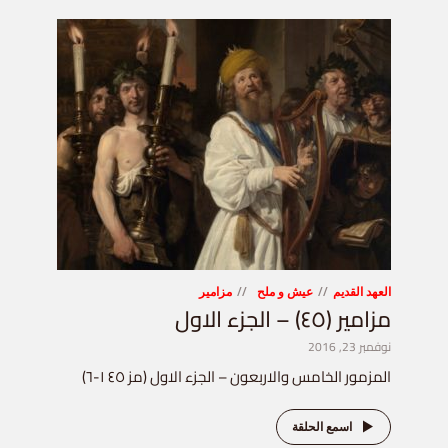
العهد القديم
عيش و ملح
مزامير
مزامير (٤٥) – الجزء الاول
نوفمبر 23, 2016
المزمور الخامس والاربعون – الجزء الاول (مز ٤٥ ١-٦)
اسمع الحلقة