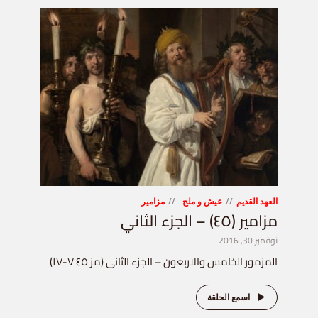
العهد القديم
عيش و ملح
مزامير
مزامير (٤٥) – الجزء الثاني
نوفمبر 30, 2016
المزمور الخامس والاربعون – الجزء الثانى (مز ٤٥ ٧-١٧)
اسمع الحلقة