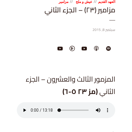
العهد القديم
عيش و ملح
مزامير
مزامير (٢٣) – الجزء الثاني
سبتمبر 8, 2015
المزمور الثالث والعشرون – الجزء
الثاني
(مز ٢٣ ٥-٦)