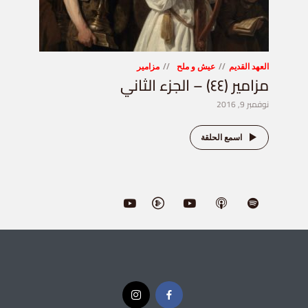
العهد القديم
عيش و ملح
مزامير
مزامير (٤٤) – الجزء الثاني
نوفمبر 9, 2016
اسمع الحلقة