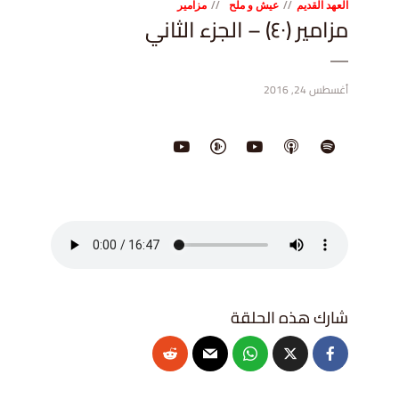
العهد القديم
عيش و ملح
مزامير
مزامير (٤٠) – الجزء الثاني
أغسطس 24, 2016