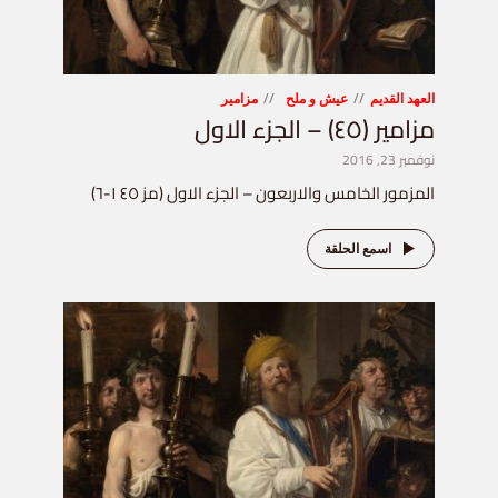
العهد القديم
عيش و ملح
مزامير
مزامير (٤٥) – الجزء الاول
نوفمبر 23, 2016
المزمور الخامس والاربعون – الجزء الاول (مز ٤٥ ١-٦)
اسمع الحلقة