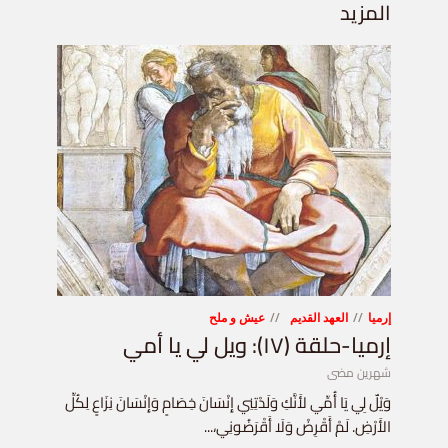
المزيد
إرميا
العهد القديم
عيش و ملح
إرميا-حلقة (١٧): ويل لي يا أمي
شهرين مضى
وَيْلٌ لِي يَا أُمِّي لأَنَّكِ وَلَدْتِنِي إِنْسَانَ خِصَامٍ وَإِنْسَانَ نِزَاعٍ لِكُلِّ
الأَرْضِ. لَمْ أَقْرِضْ وَلَا أَقْرَضُونِي،...