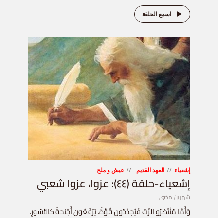
اسمع الحلقة
إشعياء
العهد القديم
عيش و ملح
إشعياء-حلقة (٤٤): عزوا، عزوا شعبي
شهرين مضى
وَأَمَّا مُنْتَظِرُو الرَّبِّ فَيُجَدِّدُونَ قُوَّةً. يَرْفَعُونَ أَجْنِحَةً كَالنُّسُورِ.