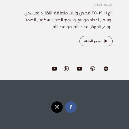
شهرين مضى
(اع ١١: ١٩-٢٥)قصص وآيات متعلقة: انتظار داود, سجن
يوسف, اعداد موسى,وسوم: الصبر, السكوت, الصمت,
الرجاء, الحيرة, اعداد الله, مواعيد الله,
اسمع الحلقة