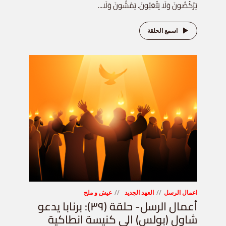
يَرْكُضُونَ وَلَا يَتْعَبُونَ. يَمْشُونَ وَلَا...
اسمع الحلقة
اعمال الرسل
العهد الجديد
عيش و ملح
أعمال الرسل- حلقة (٣٩): برنابا يدعو
شاول (بولس) الى كنيسة انطاكية