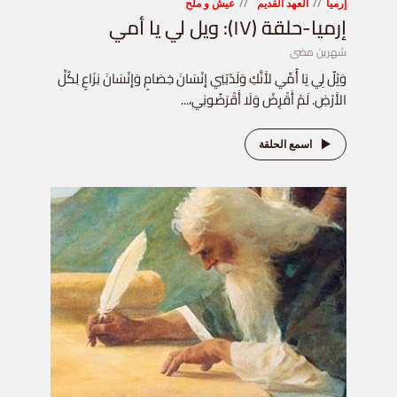
إرميا
العهد القديم
عيش و ملح
إرميا-حلقة (١٧): ويل لي يا أمي
شهرين مضى
وَيْلٌ لِي يَا أُمِّي لأَنَّكِ وَلَدْتِنِي إِنْسَانَ خِصَامٍ وَإِنْسَانَ نِزَاعٍ لِكُلِّ
الأَرْضِ. لَمْ أَقْرِضْ وَلَا أَقْرَضُونِي،...
اسمع الحلقة