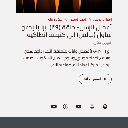
اعمال الرسل
العهد الجديد
عيش و ملح
أعمال الرسل- حلقة (٣٩): برنابا يدعو
شاول (بولس) الى كنيسة انطاكية
شهرين مضى
(اع ١١: ١٩-٢٥)قصص وآيات متعلقة: انتظار داود, سجن
يوسف, اعداد موسى,وسوم: الصبر, السكوت, الصمت,
الرجاء, الحيرة, اعداد الله, مواعيد الله,
اسمع الحلقة