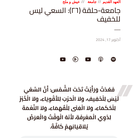
العهد القديم
جامعة
عيش و ملح
جامعة-حلقة (٢٦): السعي ليس
للخفيف
أكتوبر 17, 2024
فَعُدْتُ وَرَأَيْتُ تَحْتَ الشَّمْسِ: أَنَّ السَّعْيَ
لَيْسَ لِلْخَفِيفِ، وَلاَ الْحَرْبَ لِلأَقْوِيَاءِ، وَلاَ الْخُبْزَ
لِلْحُكَمَاءِ، وَلاَ الْغِنَى لِلْفُهَمَاءِ، وَلاَ النِّعْمَةَ
لِذَوِي الْمَعْرِفَةِ، لأَنَهُ الْوَقْتُ وَالْعَرَضُ
يُلاَقِيَانِهِمْ كَافَّةً.