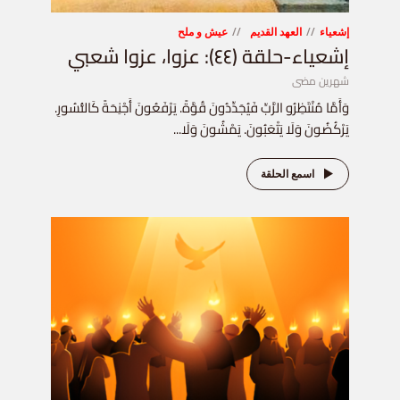
إشعياء
العهد القديم
عيش و ملح
إشعياء-حلقة (٤٤): عزوا، عزوا شعبي
شهرين مضى
وَأَمَّا مُنْتَظِرُو الرَّبِّ فَيُجَدِّدُونَ قُوَّةً. يَرْفَعُونَ أَجْنِحَةً كَالنُّسُورِ.
يَرْكُضُونَ وَلَا يَتْعَبُونَ. يَمْشُونَ وَلَا...
اسمع الحلقة