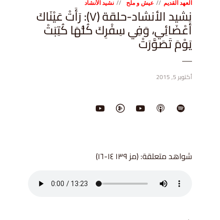
العهد القديم
عيش و ملح
نشيد الأنشاد
نشيد الأنشاد-حلقة (٧): رَأَتْ عَيْنَاكَ
أَعْضَائِي، وَفِي سِفْرِكَ كُلُّهَا كُتِبَتْ
يَوْمَ تَصَوَّرَتْ
أكتوبر 5, 2015
شواهد متعلقة: (مز ١٣٩ ١٤-١٦)