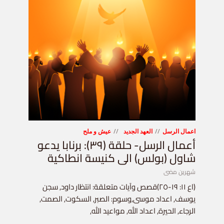
اعمال الرسل
العهد الجديد
عيش و ملح
أعمال الرسل- حلقة (٣٩): برنابا يدعو
شاول (بولس) الى كنيسة انطاكية
شهرين مضى
(اع ١١: ١٩-٢٥)قصص وآيات متعلقة: انتظار داود, سجن
يوسف, اعداد موسى,وسوم: الصبر, السكوت, الصمت,
الرجاء, الحيرة, اعداد الله, مواعيد الله,