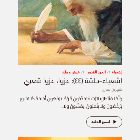
إشعياء
العهد القديم
عيش و ملح
إشعياء-حلقة (٤٤): عزوا، عزوا شعبي
شهرين مضى
وَأَمَّا مُنْتَظِرُو الرَّبِّ فَيُجَدِّدُونَ قُوَّةً. يَرْفَعُونَ أَجْنِحَةً كَالنُّسُورِ.
يَرْكُضُونَ وَلَا يَتْعَبُونَ. يَمْشُونَ وَلَا...
اسمع الحلقة