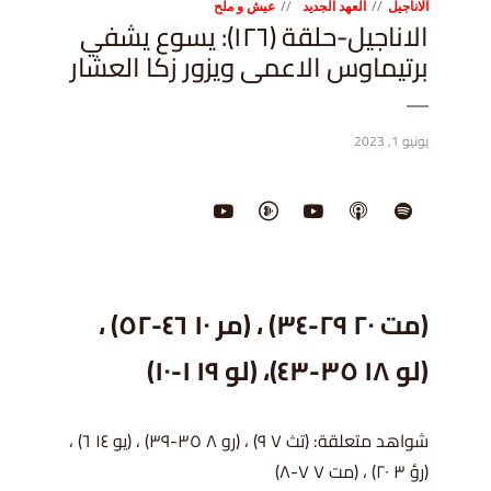
الاناجيل
العهد الجديد
عيش و ملح
الاناجيل-حلقة (١٢٦): يسوع يشفي
برتيماوس الاعمى ويزور زكا العشار
يونيو 1, 2023
(مت ٢٠ ٢٩-٣٤) ، (مر ١٠ ٤٦-٥٢) ،
(لو ١٨ ٣٥-٤٣)، (لو ١٩ ١-١٠)
شواهد متعلقة: (تث ٧ ٩) ، (رو ٨ ٣٥-٣٩) ، (يو ١٤ ٦) ،
(رؤ ٣ ٢٠) ، (مت ٧ ٧-٨)