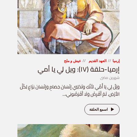
إرميا
العهد القديم
عيش و ملح
إرميا-حلقة (١٧): ويل لي يا أمي
شهرين مضى
وَيْلٌ لِي يَا أُمِّي لأَنَّكِ وَلَدْتِنِي إِنْسَانَ خِصَامٍ وَإِنْسَانَ نِزَاعٍ لِكُلِّ
الأَرْضِ. لَمْ أَقْرِضْ وَلَا أَقْرَضُونِي،...
اسمع الحلقة