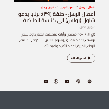
اعمال الرسل
العهد الجديد
عيش و ملح
أعمال الرسل- حلقة (٣٩): برنابا يدعو
شاول (بولس) الى كنيسة انطاكية
شهرين مضى
(اع ١١: ١٩-٢٥)قصص وآيات متعلقة: انتظار داود, سجن
يوسف, اعداد موسى,وسوم: الصبر, السكوت, الصمت,
الرجاء, الحيرة, اعداد الله, مواعيد الله,
اسمع الحلقة