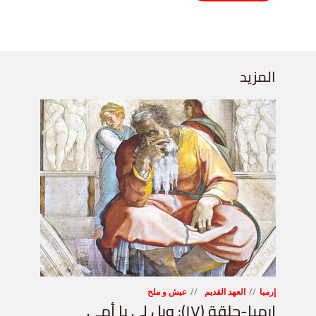
المزيد
إرميا
العهد القديم
عيش و ملح
إرميا-حلقة (١٧): ويل لي يا أمي