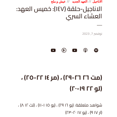
الاناجيل
العهد الجديد
عيش و ملح
الاناجيل-حلقة (١٤٧): خميس العهد:
العشاء السري
نوفمبر 7, 2023
(مت ٢٦ ٢٦-٢٩) ، (مر ١٤ ٢٢-٢٥) ،
(لو ٢٢ ١٩-٢٠)
شواهد متعلقة: (يو ١٦ ٢٩) ، (يو ١٥ ١-١١) ، (تث ١٢ ٨) ،
(ار ١٧ ٩) ، (يو ١٧ ٢٠-٢٣)