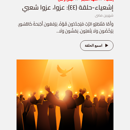
إشعياء-حلقة (٤٤): عزوا، عزوا شعبي
شهرين مضى
وَأَمَّا مُنْتَظِرُو الرَّبِّ فَيُجَدِّدُونَ قُوَّةً. يَرْفَعُونَ أَجْنِحَةً كَالنُّسُورِ.
يَرْكُضُونَ وَلَا يَتْعَبُونَ. يَمْشُونَ وَلَا...
اسمع الحلقة