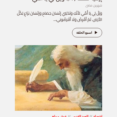
شهرين مضى
وَيْلٌ لِي يَا أُمِّي لأَنَّكِ وَلَدْتِنِي إِنْسَانَ خِصَامٍ وَإِنْسَانَ نِزَاعٍ لِكُلِّ
الأَرْضِ. لَمْ أَقْرِضْ وَلَا أَقْرَضُونِي،...
اسمع الحلقة
إشعياء
العهد القديم
عيش و ملح