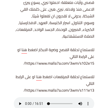
قصص وآيات متعلقة:
احملوا نيري, يسوع يبرئ
الاعمى منذ ولادته,
نيري هين, على كلمتك القي
الشبكة,
بدوني لا تقدرون ان تفعلوا شيئا,
وسوم: التناول, اسرار الكنيسة, العهد, الافخارستيا,
الكبرياء, الميرون, الوحدة, الجسد الواحد, المرتفعات,
الصلاة الاستشفاعية,
للاستماع لحلقة الفصح وضربة الابكار اضغط
⁠⁠⁠⁠⁠⁠⁠⁠⁠⁠⁠⁠⁠⁠⁠⁠⁠⁠⁠⁠⁠⁠⁠⁠⁠⁠⁠⁠⁠⁠⁠⁠⁠⁠⁠⁠هنا⁠⁠⁠⁠⁠⁠⁠⁠⁠⁠⁠⁠⁠⁠⁠⁠⁠⁠⁠⁠⁠⁠⁠⁠⁠⁠⁠⁠⁠⁠⁠⁠⁠⁠⁠⁠
او
على الرابط التالي
https://www.malla7a.com/3wm/s102e15/
للاستماع لحلقة المرتفعات اضغط
⁠⁠⁠⁠⁠⁠⁠⁠⁠⁠⁠⁠⁠⁠⁠⁠⁠⁠⁠⁠⁠⁠⁠⁠⁠⁠⁠⁠⁠⁠⁠⁠⁠⁠⁠⁠هنا⁠⁠⁠⁠⁠⁠⁠⁠⁠⁠⁠⁠⁠⁠⁠⁠⁠⁠⁠⁠⁠⁠⁠⁠⁠⁠⁠⁠⁠⁠⁠⁠⁠⁠⁠⁠
او على الرابط
التالي
https://www.malla7a.com/3wm/s111e13/