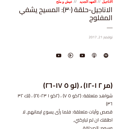
الاناجيل
العهد الجديد
عيش و ملح
الاناجيل-حلقة (٣٠): المسيح يشفي
المفلوج
نوفمبر 21, 2017
(مر ٢ ١-١٢) ، (لو ٥ ١٧-٢٦)
شواهد متعلقة: (٢كو ٥ ٧) ، (٢كو ١ ٢٣-٢٤) ، (تك ٣٢
٣٦)
قصص وآيات متعلقة: فلما رأى يسوع ايمانهم, لا
اطلقك ان لم تباركني,
وسوم: الصداقة