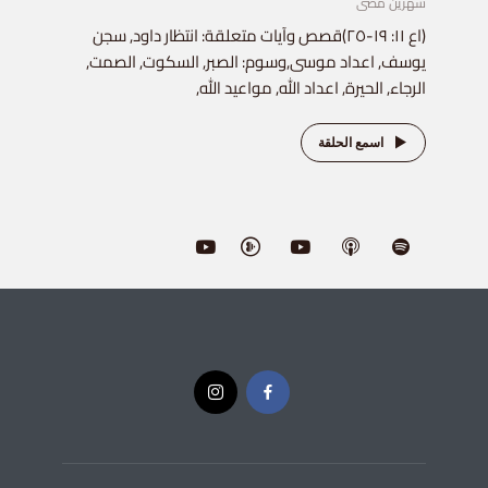
شهرين مضى
(اع ١١: ١٩-٢٥)قصص وآيات متعلقة: انتظار داود, سجن
يوسف, اعداد موسى,وسوم: الصبر, السكوت, الصمت,
الرجاء, الحيرة, اعداد الله, مواعيد الله,
اسمع الحلقة