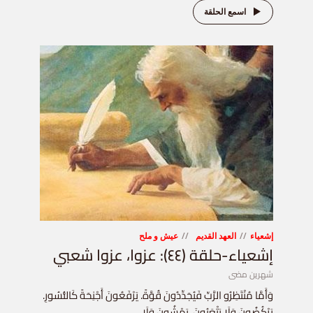
اسمع الحلقة
إشعياء
العهد القديم
عيش و ملح
إشعياء-حلقة (٤٤): عزوا، عزوا شعبي
شهرين مضى
وَأَمَّا مُنْتَظِرُو الرَّبِّ فَيُجَدِّدُونَ قُوَّةً. يَرْفَعُونَ أَجْنِحَةً كَالنُّسُورِ.
يَرْكُضُونَ وَلَا يَتْعَبُونَ. يَمْشُونَ وَلَا...