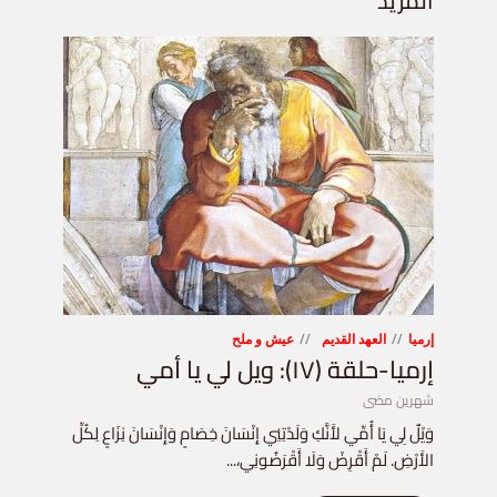
المزيد
إرميا
العهد القديم
عيش و ملح
إرميا-حلقة (١٧): ويل لي يا أمي
شهرين مضى
وَيْلٌ لِي يَا أُمِّي لأَنَّكِ وَلَدْتِنِي إِنْسَانَ خِصَامٍ وَإِنْسَانَ نِزَاعٍ لِكُلِّ
الأَرْضِ. لَمْ أَقْرِضْ وَلَا أَقْرَضُونِي،...