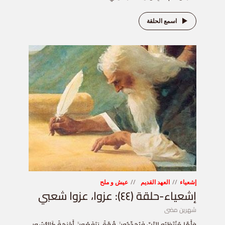
اسمع الحلقة
إشعياء
العهد القديم
عيش و ملح
إشعياء-حلقة (٤٤): عزوا، عزوا شعبي
شهرين مضى
وَأَمَّا مُنْتَظِرُو الرَّبِّ فَيُجَدِّدُونَ قُوَّةً. يَرْفَعُونَ أَجْنِحَةً كَالنُّسُورِ.