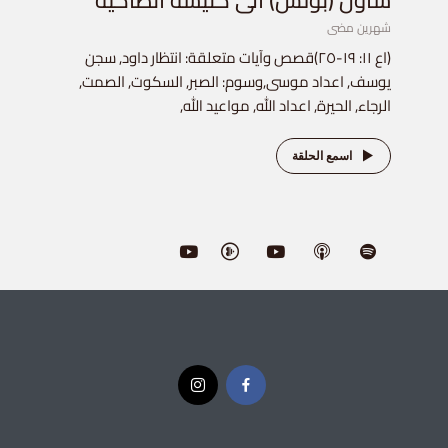
شاول (بولس) الى كنيسة انطاكية
شهرين مضى
(اع ١١: ١٩-٢٥)قصص وآيات متعلقة: انتظار داود, سجن
يوسف, اعداد موسى,وسوم: الصبر, السكوت, الصمت,
الرجاء, الحيرة, اعداد الله, مواعيد الله,
اسمع الحلقة