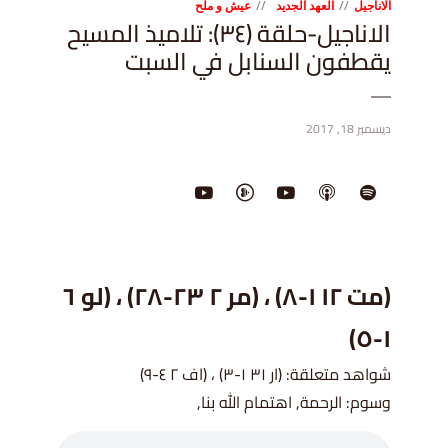
الاناجيل
العهد الجديد
عيش و ملح
الاناجيل-حلقة (٣٤): تلاميذ المسيح
يقطفون السنابل في السبت
ديسمبر 18, 2017
(مت ١٢ ١-٨) ، (مر ٢ ٢٣-٢٨) ، (لو ٦
١-٥)
شواهد متعلقة: (ار ٣١ ١-٣) ، (اف ٢ ٤-٩)
وسوم: الرحمة, اهتمام الله بنا,