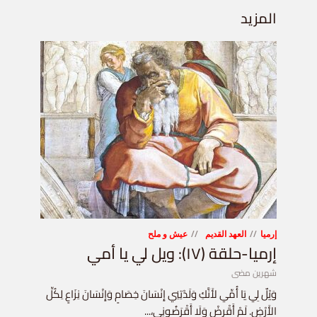
المزيد
إرميا
العهد القديم
عيش و ملح
إرميا-حلقة (١٧): ويل لي يا أمي
شهرين مضى
وَيْلٌ لِي يَا أُمِّي لأَنَّكِ وَلَدْتِنِي إِنْسَانَ خِصَامٍ وَإِنْسَانَ نِزَاعٍ لِكُلِّ
الأَرْضِ. لَمْ أَقْرِضْ وَلَا أَقْرَضُونِي،...