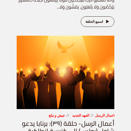
يَرْكُضُونَ وَلَا يَتْعَبُونَ. يَمْشُونَ وَلَا...
اسمع الحلقة
اعمال الرسل
العهد الجديد
عيش و ملح
أعمال الرسل- حلقة (٣٩): برنابا يدعو