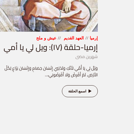
إرميا
العهد القديم
عيش و ملح
إرميا-حلقة (١٧): ويل لي يا أمي
شهرين مضى
وَيْلٌ لِي يَا أُمِّي لأَنَّكِ وَلَدْتِنِي إِنْسَانَ خِصَامٍ وَإِنْسَانَ نِزَاعٍ لِكُلِّ
الأَرْضِ. لَمْ أَقْرِضْ وَلَا أَقْرَضُونِي،...
اسمع الحلقة