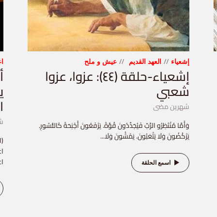
إشعياء
العهد القديم
عيش و ملح
اع
إشعياء-حلقة (٤٤): عزوا، عزوا
شعبي
ي
ا
شهرين مضى
ش
وَأَمَّا مُنْتَظِرُو الرَّبِّ فَيُجَدِّدُونَ قُوَّةً. يَرْفَعُونَ أَجْنِحَةً كَالنُّسُورِ.
يَرْكُضُونَ وَلَا يَتْعَبُونَ. يَمْشُونَ وَلَا...
اع
اع
اسمع الحلقة