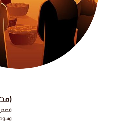
(مت ١١ ٢-١٩) ، (لو ٧ ٧
قصص وآ
وسوم: 