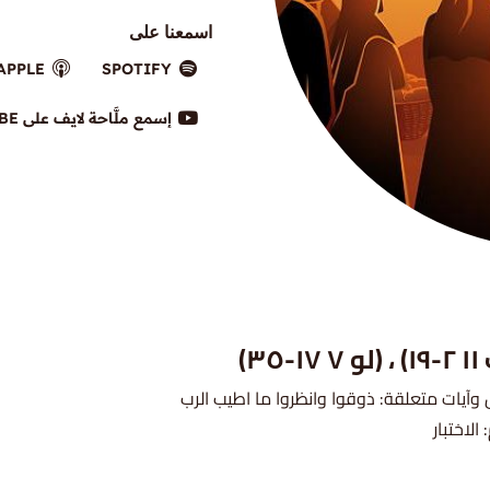
اسمعنا على
APPLE
SPOTIFY
إسمع ملَّاحة لايف على YOUTUBE
١-٣٥)
يات متعلقة: ذوقوا وانظروا ما اطيب الرب
الاختبار