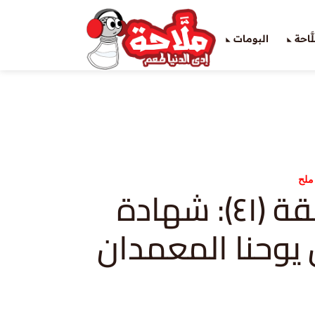
َاحة
البومات
ملح
الاناجيل-حلقة (٤١): شهادة
يوحنا المعمدان