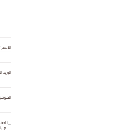
الاسم
*
البريد ا
الموقع 
احفظ
في ت