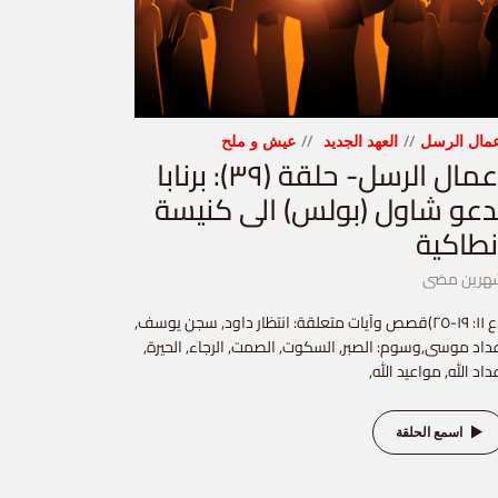
مال الرسل
العهد الجديد
عيش و ملح
أعمال الرسل- حلقة (٣٩): برنابا
دعو شاول (بولس) الى كنيسة
نطاكية
هرين مضى
(اع ١١: ١٩-٢٥)قصص وآيات متعلقة: انتظار داود, سجن يوسف,
داد موسى,وسوم: الصبر, السكوت, الصمت, الرجاء, الحيرة,
داد الله, مواعيد الله,
اسمع الحلقة