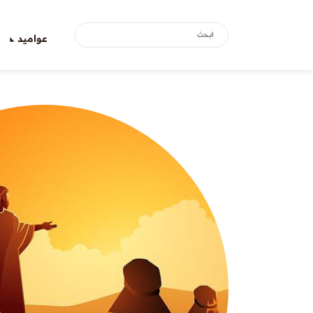
عواميد
ع