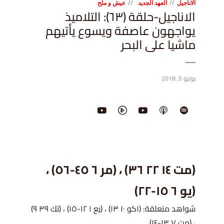
الاناجيل
العهد الجديد
عيش و ملح
الاناجيل-حلقة (٦٣): التلاميذ
يواجهون عاصفة ويسوع يأتيهم
ماشيا على البحر
يونيو 5, 2018
(مت ١٤ ٢٢ ٣٦) ، (
مر ٦ ٤٥-٥٦) ،
(
يو ٦ ١٥-٢٢)
شواهد متعلقة: (١كو ١٠ ١٣) ، (يع ١ ١٢-١٥) ، (تك ٣٩ ٩)
، (مت ٧ ١٣-١٤)