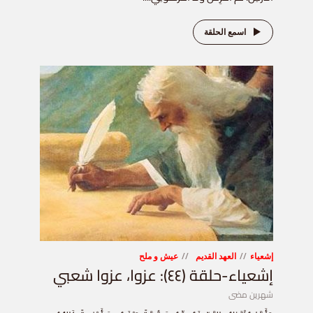
اسمع الحلقة
إشعياء
العهد القديم
عيش و ملح
إشعياء-حلقة (٤٤): عزوا، عزوا شعبي
شهرين مضى