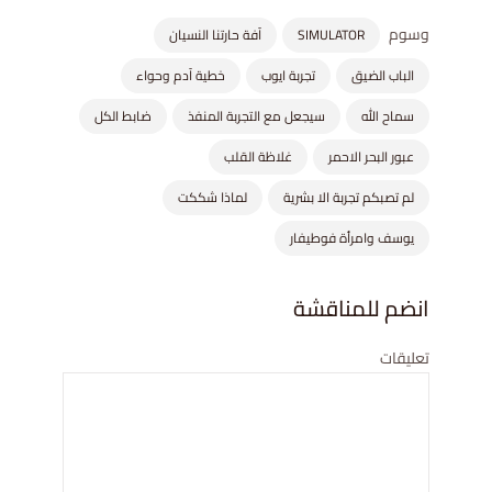
وسوم
SIMULATOR
آفة حارتنا النسيان
الباب الضيق
تجربة ايوب
خطية آدم وحواء
سماح الله
سيجعل مع التجربة المنفذ
ضابط الكل
عبور البحر الاحمر
غلاظة القلب
لم تصبكم تجربة الا بشرية
لماذا شككت
يوسف وامرأة فوطيفار
انضم للمناقشة
تعليقات