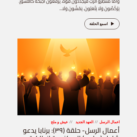
وَأَمَّا مُنْتَظِرُو الرَّبِّ فَيُجَدِّدُونَ قُوَّةً. يَرْفَعُونَ أَجْنِحَةً كَالنُّسُورِ.
يَرْكُضُونَ وَلَا يَتْعَبُونَ. يَمْشُونَ وَلَا...
اسمع الحلقة
اعمال الرسل
العهد الجديد
عيش و ملح
أعمال الرسل- حلقة (٣٩): برنابا يدعو