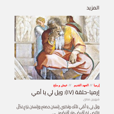
المزيد
إرميا
العهد القديم
عيش و ملح
إرميا-حلقة (١٧): ويل لي يا أمي
شهرين مضى
وَيْلٌ لِي يَا أُمِّي لأَنَّكِ وَلَدْتِنِي إِنْسَانَ خِصَامٍ وَإِنْسَانَ نِزَاعٍ لِكُلِّ
الأَرْضِ. لَمْ أَقْرِضْ وَلَا أَقْرَضُونِي،...