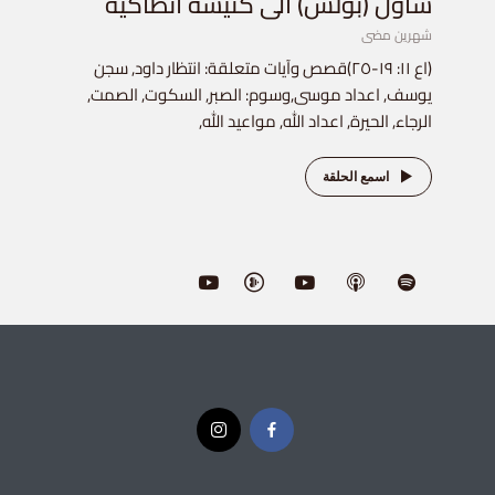
شاول (بولس) الى كنيسة انطاكية
شهرين مضى
(اع ١١: ١٩-٢٥)قصص وآيات متعلقة: انتظار داود, سجن
يوسف, اعداد موسى,وسوم: الصبر, السكوت, الصمت,
الرجاء, الحيرة, اعداد الله, مواعيد الله,
اسمع الحلقة