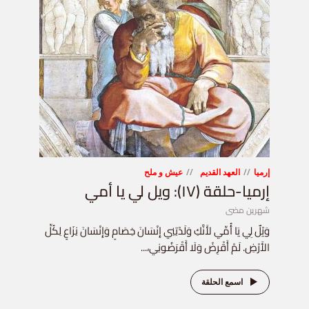
إرميا
العهد القديم
عيش و ملح
إرميا-حلقة (١٧): ويل لي يا أمي
شهرين مضى
وَيْلٌ لِي يَا أُمِّي لأَنَّكِ وَلَدْتِنِي إِنْسَانَ خِصَامٍ وَإِنْسَانَ نِزَاعٍ لِكُلِّ
الأَرْضِ. لَمْ أَقْرِضْ وَلَا أَقْرَضُونِي،...
اسمع الحلقة