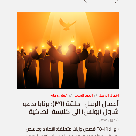
اعمال الرسل
العهد الجديد
عيش و ملح
أعمال الرسل- حلقة (٣٩): برنابا يدعو
شاول (بولس) الى كنيسة انطاكية
شهرين مضى
(اع ١١: ١٩-٢٥)قصص وآيات متعلقة: انتظار داود, سجن