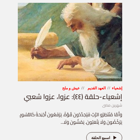
إشعياء
العهد القديم
عيش و ملح
إشعياء-حلقة (٤٤): عزوا، عزوا شعبي
شهرين مضى
وَأَمَّا مُنْتَظِرُو الرَّبِّ فَيُجَدِّدُونَ قُوَّةً. يَرْفَعُونَ أَجْنِحَةً كَالنُّسُورِ.
يَرْكُضُونَ وَلَا يَتْعَبُونَ. يَمْشُونَ وَلَا...
اسمع الحلقة