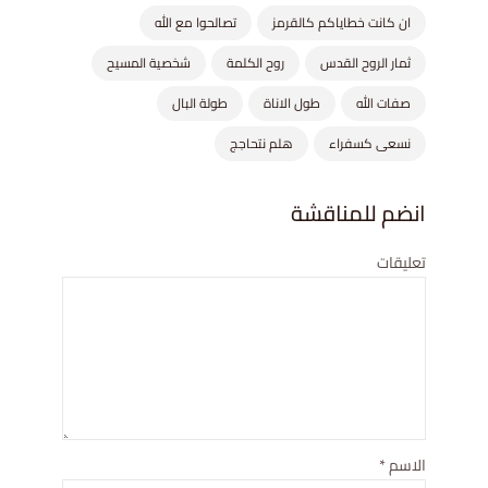
ان كانت خطاياكم كالقرمز
تصالحوا مع الله
ثمار الروح القدس
روح الكلمة
شخصية المسيح
صفات الله
طول الاناة
طولة البال
نسعى كسفراء
هلم نتحاجج
انضم للمناقشة
تعليقات
الاسم
*