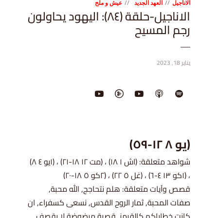
الاناجيل
العهد الجديد
عيش و ملح
الاناجيل-حلقة (٨٤): اليهود يحاولون
رجم المسيح
يناير 18, 2023
(يو ٨ ١٢-٥٩)
شواهد متعلقة: (اش ١ ١٨) ، (مت ١٢ ١٨-٢١) ، (١يو ٤ ٨)
، (١كو ١٣ ٤-٦) ، (غل ٥ ٢٢) ، (٢كو ٥ ١٨-٢٠)
قصص وآيات متعلقة: هلم نتحاجج, الله محبة,
صفات المحبة, ثمار الروح القدس, نسعى كسفراء, ان
كانت خطاياكم كالقرمز, قصبة مرضوضة لا يقصف,