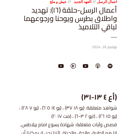
اعمال الرسل
العهد الجديد
عيش و ملح
أعمال الرسل-حلقة (١٦): تهديد
واطلاق بطرس ويوحنا ورجوعهما
لباقي التلاميذ
نوفمبر 26, 2024
(أع ٤ ١٣-٣١)
شواهد متعلقة: (يو ١٨ ٣٧) ، (يو ١٤ ٥ ٦) ، (يو ٧ ٢٨) ،
(يو ١٥ ٢٦) ، (١يو ٢ ٣-٦) ، (مت ١٧ ٢٠)
قصص وآيات متعلقة: شهادة يسوع امام بيلاطس,
انا هو الطريق والحق والحياة, لأننا نحن لا يمكننا أن