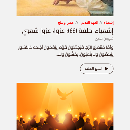
إشعياء
العهد القديم
عيش و ملح
إشعياء-حلقة (٤٤): عزوا، عزوا شعبي
شهرين مضى
وَأَمَّا مُنْتَظِرُو الرَّبِّ فَيُجَدِّدُونَ قُوَّةً. يَرْفَعُونَ أَجْنِحَةً كَالنُّسُورِ.
يَرْكُضُونَ وَلَا يَتْعَبُونَ. يَمْشُونَ وَلَا...
اسمع الحلقة