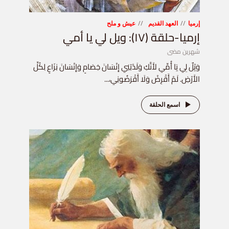
إرميا
العهد القديم
عيش و ملح
إرميا-حلقة (١٧): ويل لي يا أمي
شهرين مضى
وَيْلٌ لِي يَا أُمِّي لأَنَّكِ وَلَدْتِنِي إِنْسَانَ خِصَامٍ وَإِنْسَانَ نِزَاعٍ لِكُلِّ
الأَرْضِ. لَمْ أَقْرِضْ وَلَا أَقْرَضُونِي،...
اسمع الحلقة