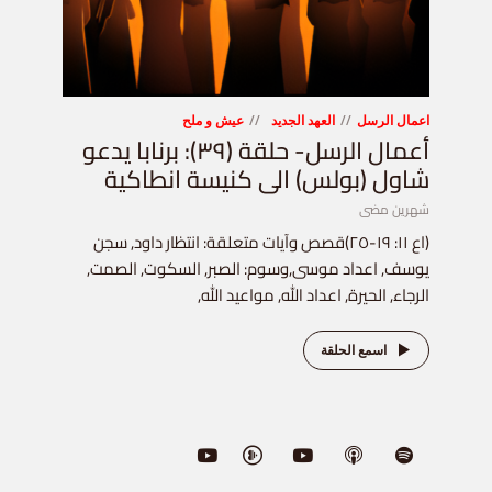
اعمال الرسل
العهد الجديد
عيش و ملح
أعمال الرسل- حلقة (٣٩): برنابا يدعو
شاول (بولس) الى كنيسة انطاكية
شهرين مضى
(اع ١١: ١٩-٢٥)قصص وآيات متعلقة: انتظار داود, سجن
يوسف, اعداد موسى,وسوم: الصبر, السكوت, الصمت,
الرجاء, الحيرة, اعداد الله, مواعيد الله,
اسمع الحلقة