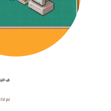
فِ البل
تم اذاعة 