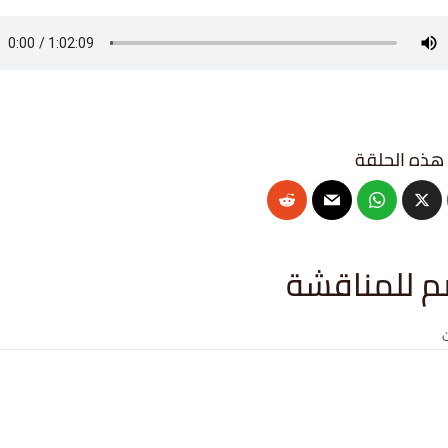
م للمناقشة