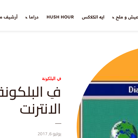
يش و ملح
ايه الكلاكس
HUSH HOUR
دراما
أرشيف ملّ
فِ البلكونة
الانترنت
يوليو 6, 2017