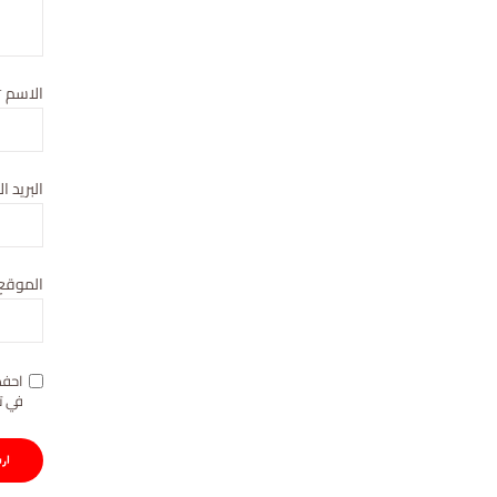
الاسم
*
البريد ا
الموقع 
احفظ
في ت