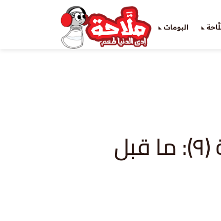
َاحة
البومات
فِ البلكونة (٩): ما قبل