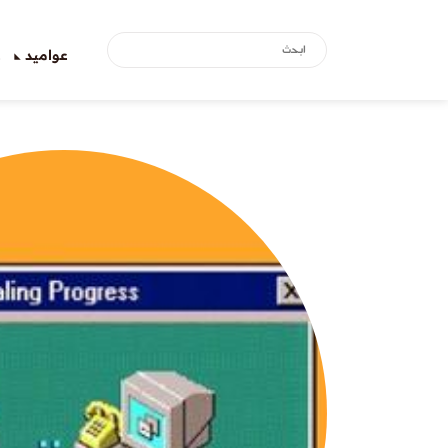
عواميد
ع