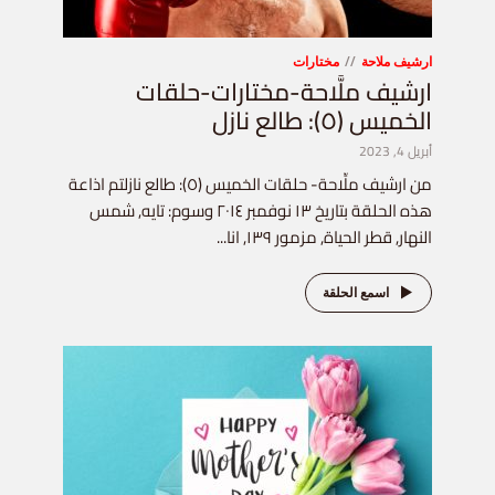
ارشيف ملاحة
مختارات
ارشيف ملَّاحة-مختارات-حلقات
الخميس (٥): طالع نازل
أبريل 4, 2023
من ارشيف ملِّاحة- حلقات الخميس (٥): طالع نازلتم اذاعة
هذه الحلقة بتاريخ ١٣ نوفمبر ٢٠١٤ وسوم: تايه, شمس
النهار, قطر الحياة, مزمور ١٣٩, انا...
اسمع الحلقة