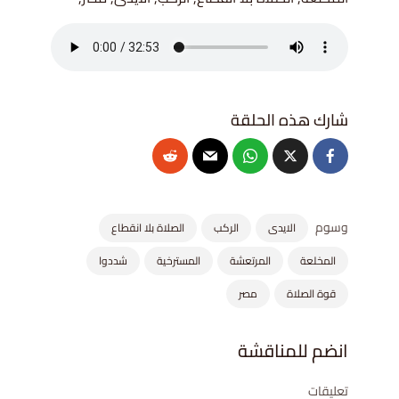
وسوم
الايدى
الركب
الصلاة بلا انقطاع
المخلعة
المرتعشة
المسترخية
شددوا
قوة الصلاة
مصر
انضم للمناقشة
تعليقات