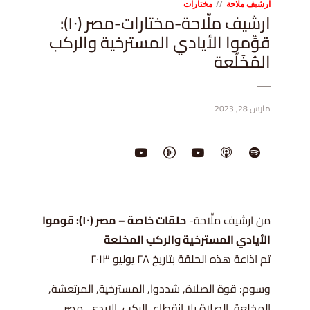
ارشيف ملاحة
مختارات
ارشيف ملَّاحة-مختارات-مصر (١٠):
قوِّموا الأيادي المسترخية والركب
المُخَلَّعة
مارس 28, 2023
من ارشيف ملِّاحة-
حلقات خاصة – مصر (١٠): قوموا
الأيادي المسترخية والركب المخلعة
تم اذاعة هذه الحلقة بتاريخ ٢٨ يوليو ٢٠١٣
وسوم: قوة الصلاة, شددوا, المسترخية, المرتعشة,
المخلعة, الصلاة بلا انقطاع, الركب, الايدى, مصر,