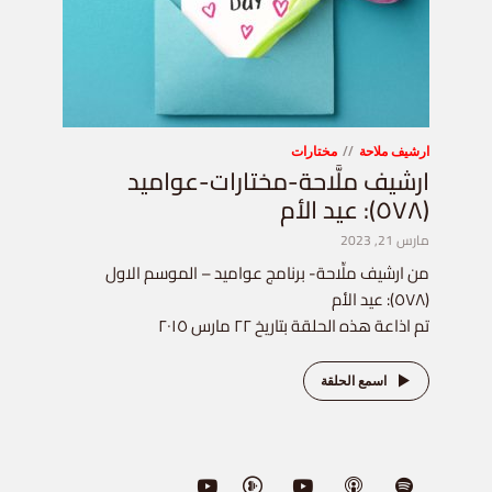
ارشيف ملاحة
مختارات
ارشيف ملَّاحة-مختارات-عواميد
(٥٧٨): عيد الأم
مارس 21, 2023
من ارشيف ملِّاحة- برنامج عواميد – الموسم الاول
(٥٧٨): عيد الأم
تم اذاعة هذه الحلقة بتاريخ ٢٢ مارس ٢٠١٥
اسمع الحلقة