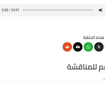
م للمناقشة