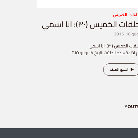
لقات الخميس
قات الخميس (٣٠): انا اسمي
و 18, 2015
ات الخميس (٣٠): انا اسمي
 اذاعة هذه الحلقة بتاريخ ١٨ يونيو ٢٠١٥
اسمع الحلقة