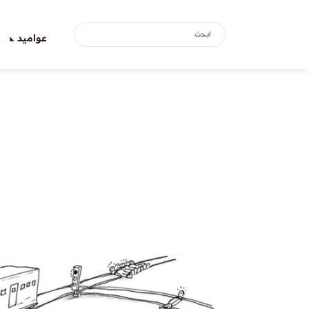
عواميد
ع