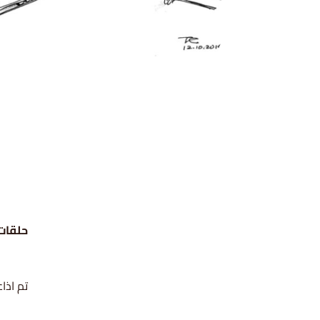
حلقات 
تم اذاعة ه