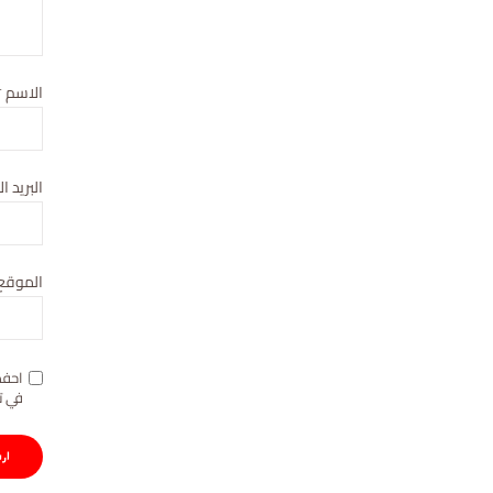
الاسم
*
البريد ا
الموقع 
احفظ
في ت