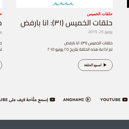
حلقات الخميس
ح
حلقات الخميس (٣١): انا بارفض
حل
يونيو 25, 2015
يوني
حلقات الخميس (٣١): انا بارفض
حلق
تم اذاعة هذه الحلقة بتاريخ ٢٥ يونيو ٢٠١٥
تم
اسمع الحلقة
YOUTUBE
ANGHAMI
إسمع ملَّاحة لايف على YOUTUBE