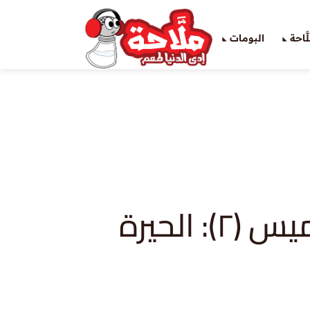
َاحة
البومات
: الحيرة