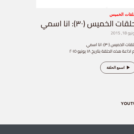
لقات الخميس
قات الخميس (٣٠): انا اسمي
و 18, 2015
ات الخميس (٣٠): انا اسمي
 اذاعة هذه الحلقة بتاريخ ١٨ يونيو ٢٠١٥
اسمع الحلقة