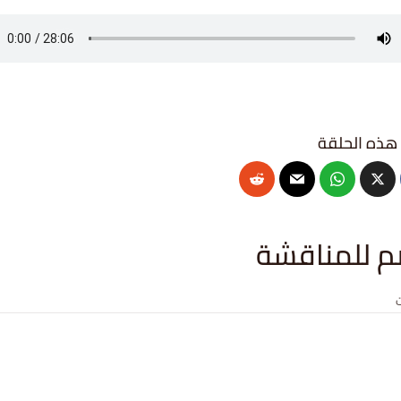
م للمناقشة