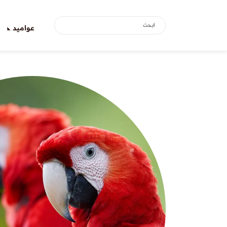
عواميد
ع