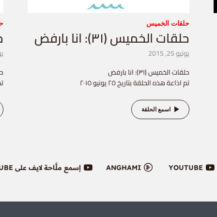
حلقات الخميس
ح
حلقات الخميس (٣١): انا بارفض
حل
يونيو 25, 2015
يوني
حلقات الخميس (٣١): انا بارفض
حلق
تم اذاعة هذه الحلقة بتاريخ ٢٥ يونيو ٢٠١٥
تم
اسمع الحلقة
YOUTUBE
ANGHAMI
إسمع ملَّاحة لايف على YOUTUBE