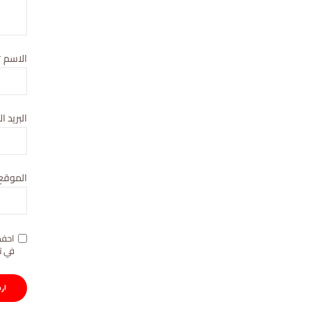
الاسم
*
البريد ا
الموقع 
احفظ
في ت