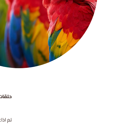
حلقات 
تم اذاعة ه