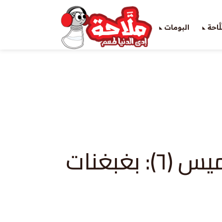
َاحة
البومات
 بغبغنات