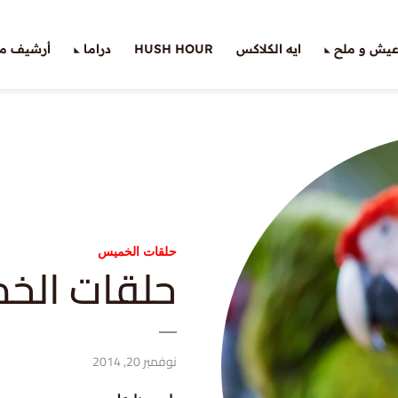
يش و ملح
ايه الكلاكس
HUSH HOUR
دراما
أرشيف ملّ
حلقات الخميس
حلقات الخميس (٦):
نوفمبر 20, 2014