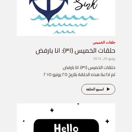
حلقات الخميس
حلقات الخميس (٣١): انا بارفض
يونيو 25, 2015
حلقات الخميس (٣١): انا بارفض
تم اذاعة هذه الحلقة بتاريخ ٢٥ يونيو ٢٠١٥
اسمع الحلقة