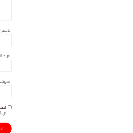
الاسم
*
البريد ا
الموقع 
احفظ
في ت