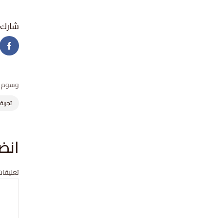
وسوم
تجربة
انض
تعليقات