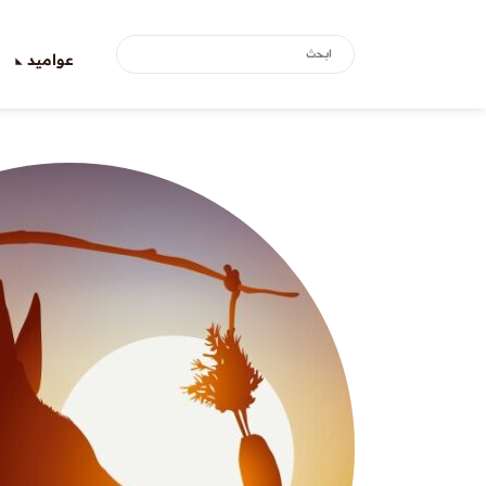
عواميد
ع