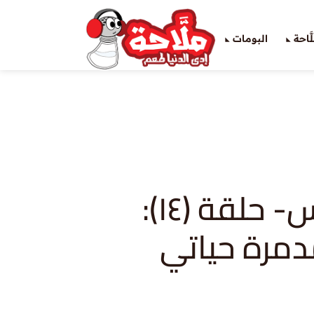
َاحة
البومات
ايه الكلاكس- حلقة (١٤):
مرة حياتي