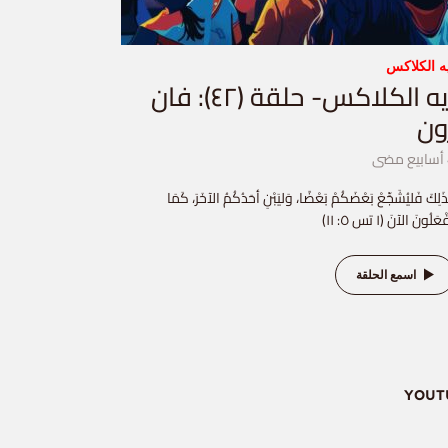
ه الكلاكس
ايه الكلاكس- حلقة (٤٢): فان
ون
ى
ِذَلِكَ فَليُشَجِّعْ بَعْضَكُمْ بَعْضًا، وَليَبْنِ أحَدُكُمُ الآخَرَ، كَمَا
ْعَلُونَ الآنَ (١ تس ٥: ١١)
اسمع الحلقة