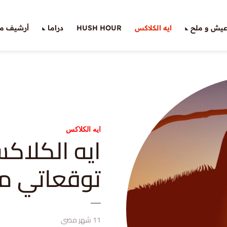
يش و ملح
ايه الكلاكس
HUSH HOUR
دراما
أرشيف ملّ
ايه الكلاكس
توقعاتي مد
11 شهر مضى