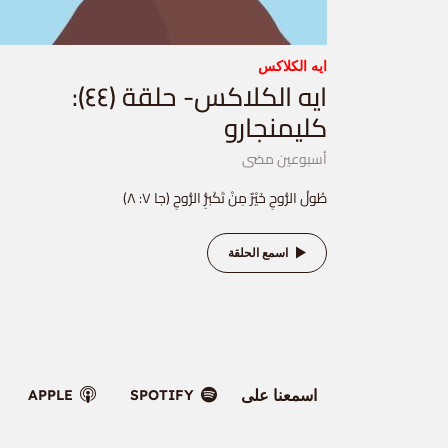
ايه الكلاكس
ايه الكلاكس- حلقة (٤٤):
كليمنجارو
أسبوعين مضى
طُولُ الرُّوحِ خَيْرٌ مِنْ تَكَبُّرِ الرُّوحِ (جا ٧: ٨)
اسمع الحلقة
اسمعنا على
APPLE
SPOTIFY