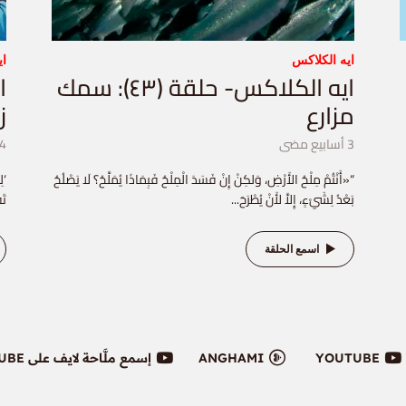
ايه الكلاكس
اي
ايه الكلاكس- حلقة (٤٣): سمك
مزارع
ز
3 أسابيع مضى
4 أسابيع مض
“«أَنْتُمْ مِلْحُ الأَرْضِ، وَلكِنْ إِنْ فَسَدَ الْمِلْحُ فَبِمَاذَا يُمَلَّحُ؟ لَا يَصْلُحُ
‘ل
بَعْدُ لِشَيْءٍ، إِلاَّ لأَنْ يُطْرَحَ...
تَف
اسمع الحلقة
YOUTUBE
ANGHAMI
إسمع ملَّاحة لايف على YOUTUBE