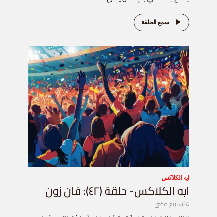
اسمع الحلقة
ايه الكلاكس
ايه الكلاكس- حلقة (٤٢): فان زون
4 أسابيع مضى