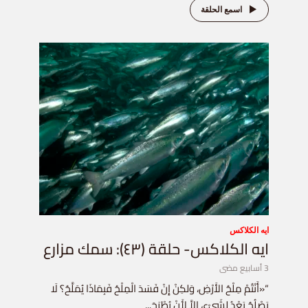
اسمع الحلقة
ايه الكلاكس
ايه الكلاكس- حلقة (٤٣): سمك مزارع
3 أسابيع مضى
“«أَنْتُمْ مِلْحُ الأَرْضِ، وَلكِنْ إِنْ فَسَدَ الْمِلْحُ فَبِمَاذَا يُمَلَّحُ؟ لَا
يَصْلُحُ بَعْدُ لِشَيْءٍ، إِلاَّ لأَنْ يُطْرَحَ...