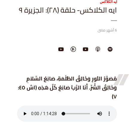
ايه الكلاكس
ايه الكلاكس- حلقة (٢٨): الجزيرة ٩
6 أشهر مضى
مُصَوِّرُ
النُّورِ وَخَالِقُ الظُّلْمَةِ، صَانِعُ السَّلاَمِ
وَخَالِقُ الشَّرِّ. أَنَا الرَّبُّ صَانِعُ كُلِّ هَذِهِ
(اش ٤٥:
٧)