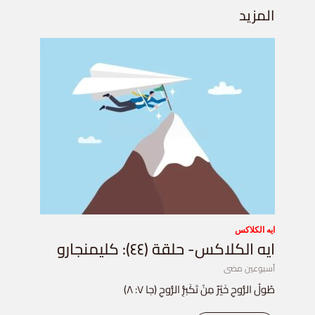
المزيد
ايه الكلاكس
ايه الكلاكس- حلقة (٤٤): كليمنجارو
أسبوعين مضى
طُولُ الرُّوحِ خَيْرٌ مِنْ تَكَبُّرِ الرُّوحِ (جا ٧: ٨)