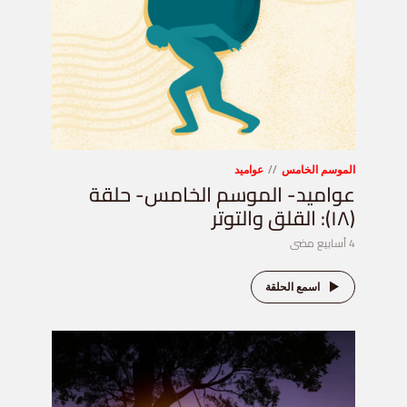
الموسم الخامس
عواميد
عواميد- الموسم الخامس- حلقة
(١٨): القلق والتوتر
4 أسابيع مضى
اسمع الحلقة