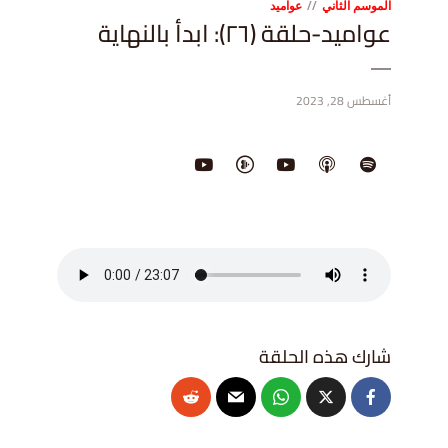
الموسم الثاني
عواميد
عواميد-حلقة (٢٦): ابدأ بالنهاية
أغسطس 28, 2023