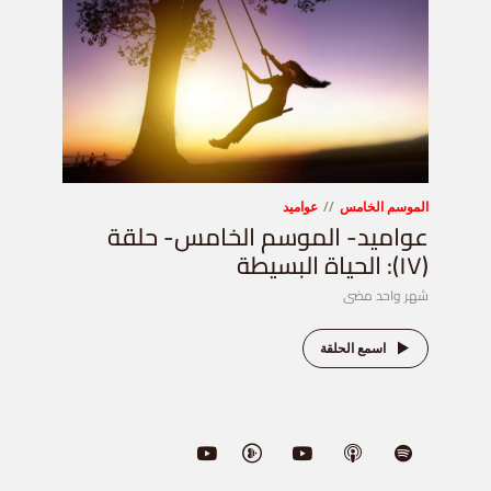
الموسم الخامس
عواميد
عواميد- الموسم الخامس- حلقة
(١٧): الحياة البسيطة
شهر واحد مضى
اسمع الحلقة