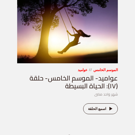
الموسم الخامس
عواميد
عواميد- الموسم الخامس- حلقة
(١٧): الحياة البسيطة
شهر واحد مضى
اسمع الحلقة