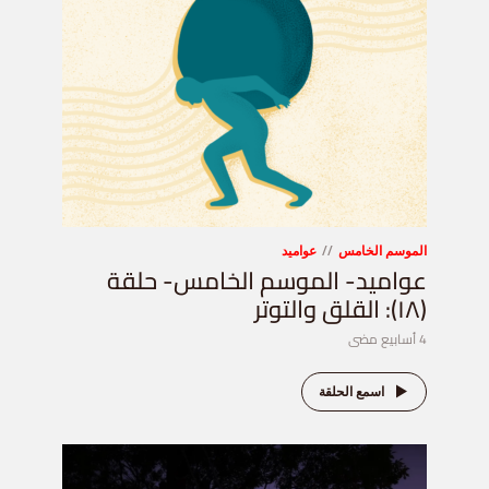
الموسم الخامس
عواميد
عواميد- الموسم الخامس- حلقة
(١٨): القلق والتوتر
4 أسابيع مضى
اسمع الحلقة