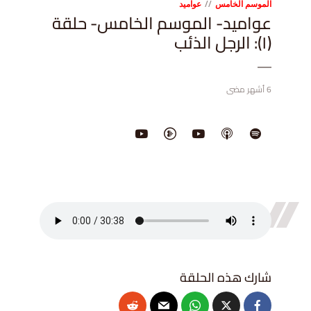
الموسم الخامس
عواميد
عواميد- الموسم الخامس- حلقة
(١): الرجل الذئب
6 أشهر مضى