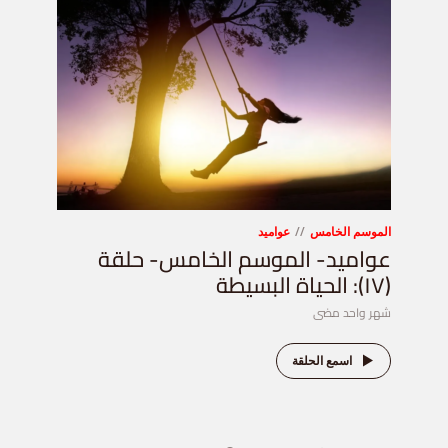
الموسم الخامس
عواميد
عواميد- الموسم الخامس- حلقة
(١٧): الحياة البسيطة
شهر واحد مضى
اسمع الحلقة