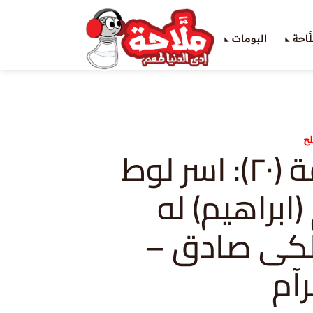
َاحة
البومات
ح
تكوين-حلقة (٢٠): اسر لوط
 (ابراهيم) له
لكى صادق –
رآم