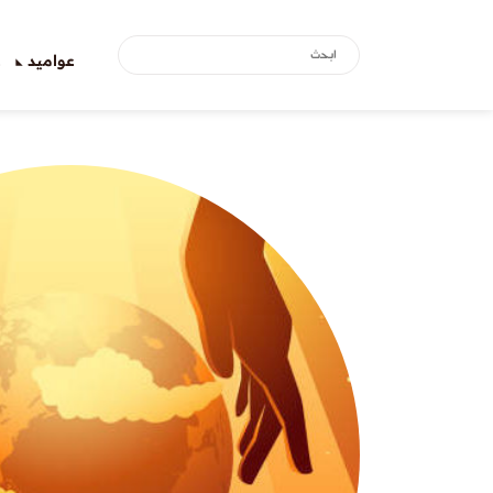
عواميد
ع