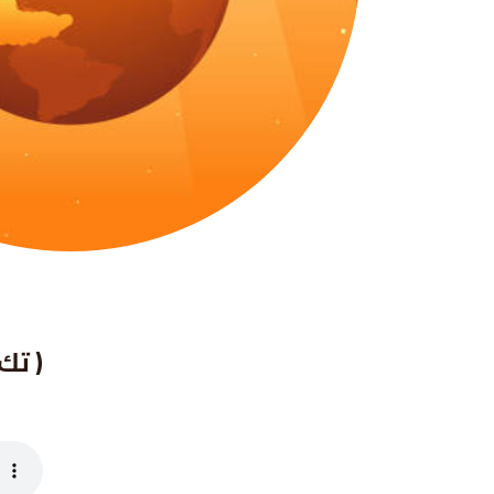
(
تك ١٤ ١-٤