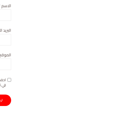
الاسم
*
البريد ا
الموقع 
احفظ
في ت