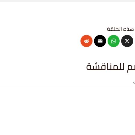
م للمناقشة