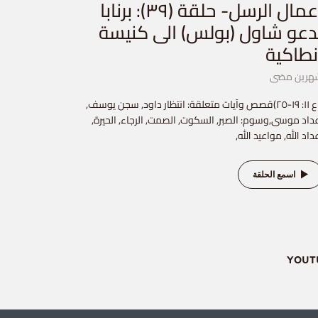
أعمال الرسل- حلقة (٣٩): برنابا
دعو شاول (بولس) الى كنيسة
نطاكية
هرين مضى
(اع ١١: ١٩-٢٥)قصص وآيات متعلقة: انتظار داود, سجن يوسف,
داد موسى,وسوم: الصبر, السكوت, الصمت, الرجاء, الحيرة,
داد الله, مواعيد الله,
اسمع الحلقة