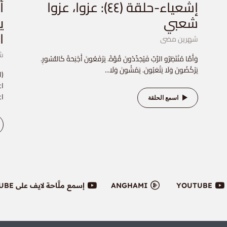
إشعياء-حلقة (٤٤): عزوا، عزوا
شعبي
ي
ا
شهرين مضى
ش
وَأَمَّا مُنْتَظِرُو الرَّبِّ فَيُجَدِّدُونَ قُوَّةً. يَرْفَعُونَ أَجْنِحَةً كَالنُّسُورِ.
يَرْكُضُونَ وَلَا يَتْعَبُونَ. يَمْشُونَ وَلَا...
اع
اع
اسمع الحلقة
YOUTUBE
ANGHAMI
إسمع ملَّاحة لايف على YOUTUBE