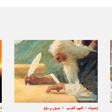
إشعياء
العهد القديم
عيش و ملح
اع