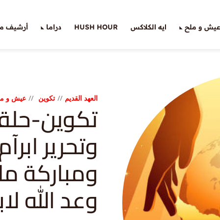
يش و ملح
ايه الكلاكس
HUSH HOUR
دراما
أرشيف ملّ
العهد القديم
تكوين
عيش و مل
وتحرير ابرآم
ومباركة م
وعد الله لاب