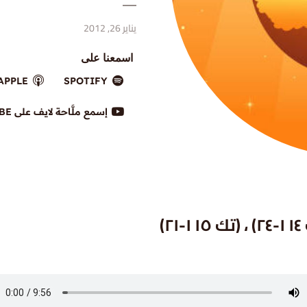
يناير 26, 2012
اسمعنا على
APPLE
SPOTIFY
إسمع ملَّاحة لايف على YOUTUBE
٢)
، (تك ١٥ ١-٢١)