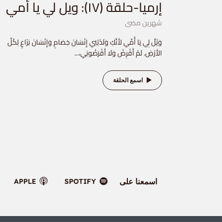
إرميا-حلقة (١٧): ويل لي يا أمي
شهرين مضى
وَيْلٌ لِي يَا أُمِّي لأَنَّكِ وَلَدْتِنِي إِنْسَانَ خِصَامٍ وَإِنْسَانَ نِزَاعٍ لِكُلِّ
الأَرْضِ. لَمْ أَقْرِضْ وَلَا أَقْرَضُونِي،...
اسمع الحلقة
اسمعنا على
APPLE
SPOTIFY