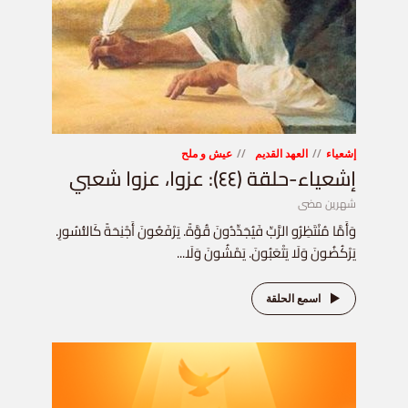
إشعياء
العهد القديم
عيش و ملح
إشعياء-حلقة (٤٤): عزوا، عزوا شعبي
شهرين مضى
وَأَمَّا مُنْتَظِرُو الرَّبِّ فَيُجَدِّدُونَ قُوَّةً. يَرْفَعُونَ أَجْنِحَةً كَالنُّسُورِ.
يَرْكُضُونَ وَلَا يَتْعَبُونَ. يَمْشُونَ وَلَا...
اسمع الحلقة