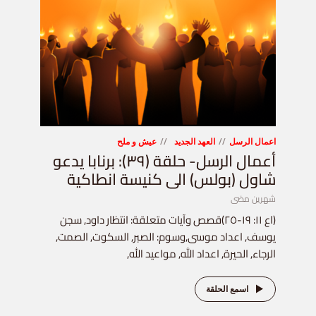
اعمال الرسل
العهد الجديد
عيش و ملح
أعمال الرسل- حلقة (٣٩): برنابا يدعو
شاول (بولس) الى كنيسة انطاكية
شهرين مضى
(اع ١١: ١٩-٢٥)قصص وآيات متعلقة: انتظار داود, سجن
يوسف, اعداد موسى,وسوم: الصبر, السكوت, الصمت,
الرجاء, الحيرة, اعداد الله, مواعيد الله,
اسمع الحلقة