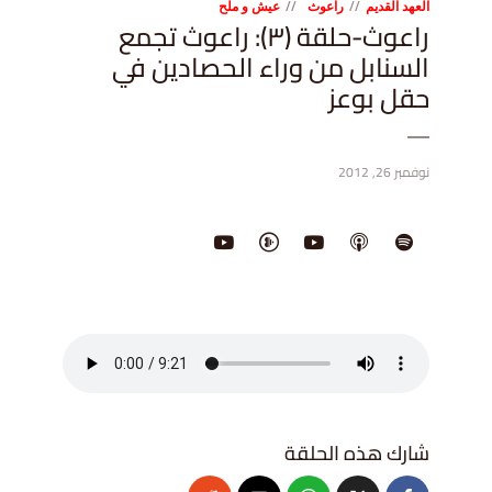
العهد القديم
راعوث
عيش و ملح
راعوث-حلقة (٣): راعوث تجمع
السنابل من وراء الحصادين في
حقل بوعز
نوفمبر 26, 2012