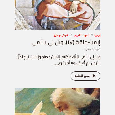
إرميا
العهد القديم
عيش و ملح
إرميا-حلقة (١٧): ويل لي يا أمي
شهرين مضى
وَيْلٌ لِي يَا أُمِّي لأَنَّكِ وَلَدْتِنِي إِنْسَانَ خِصَامٍ وَإِنْسَانَ نِزَاعٍ لِكُلِّ
الأَرْضِ. لَمْ أَقْرِضْ وَلَا أَقْرَضُونِي،...
اسمع الحلقة