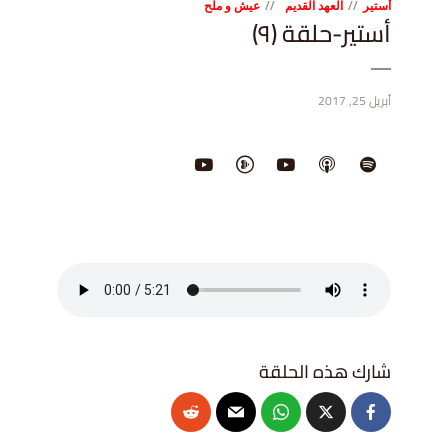
أستير
العهد القديم
عيش و ملح
أستير-حلقة (٩)
أبريل 25, 2017