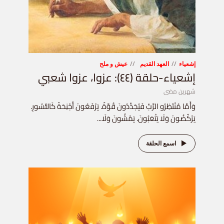
إشعياء
العهد القديم
عيش و ملح
إشعياء-حلقة (٤٤): عزوا، عزوا شعبي
شهرين مضى
وَأَمَّا مُنْتَظِرُو الرَّبِّ فَيُجَدِّدُونَ قُوَّةً. يَرْفَعُونَ أَجْنِحَةً كَالنُّسُورِ.
يَرْكُضُونَ وَلَا يَتْعَبُونَ. يَمْشُونَ وَلَا...
اسمع الحلقة