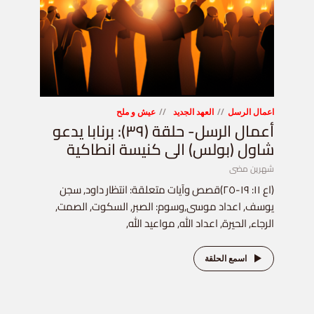
اعمال الرسل
العهد الجديد
عيش و ملح
أعمال الرسل- حلقة (٣٩): برنابا يدعو
شاول (بولس) الى كنيسة انطاكية
شهرين مضى
(اع ١١: ١٩-٢٥)قصص وآيات متعلقة: انتظار داود, سجن
يوسف, اعداد موسى,وسوم: الصبر, السكوت, الصمت,
الرجاء, الحيرة, اعداد الله, مواعيد الله,
اسمع الحلقة