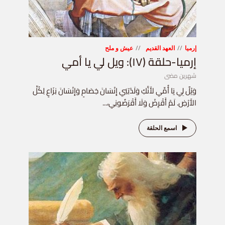
إرميا
العهد القديم
عيش و ملح
إرميا-حلقة (١٧): ويل لي يا أمي
شهرين مضى
وَيْلٌ لِي يَا أُمِّي لأَنَّكِ وَلَدْتِنِي إِنْسَانَ خِصَامٍ وَإِنْسَانَ نِزَاعٍ لِكُلِّ
الأَرْضِ. لَمْ أَقْرِضْ وَلَا أَقْرَضُونِي،...
اسمع الحلقة